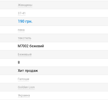
Женщины
37-41
190 грн.
пена
текстиль
M7002 бежевий
Бежевый
8
Хит продаж
Галоши
Golden Lion
Украина