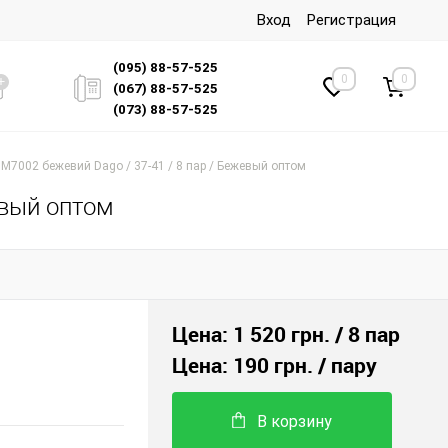
Вход
Регистрация
(095) 88-57-525
0
0
(067) 88-57-525
(073) 88-57-525
M7002 бежевий Dago / 37-41 / 8 пар / Бежевый оптом
евый оптом
Цена:
1 520 грн.
/ 8 пар
Цена:
190 грн.
/ пару
В корзину