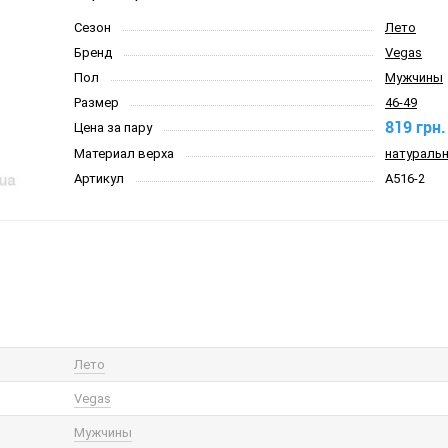
Сезон
Лето
Бренд
Vegas
Пол
Мужчины
Размер
46-49
819 грн.
Цена за пару
Материал верха
натуральн
Артикул
A516-2
Лето
Vegas
Мужчины