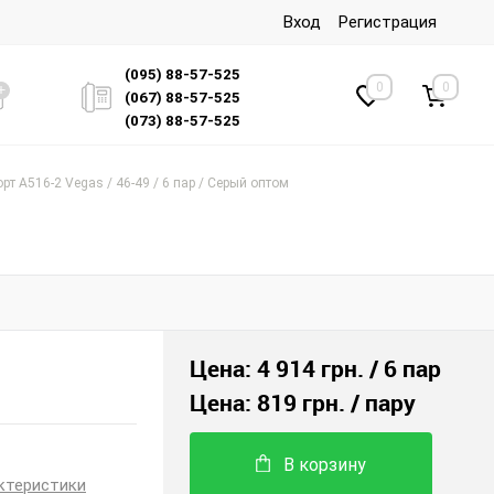
Вход
Регистрация
(095) 88-57-525
0
0
(067) 88-57-525
(073) 88-57-525
рт A516-2 Vegas / 46-49 / 6 пар / Серый оптом
Цена:
4 914 грн.
/ 6 пар
Цена:
819 грн.
/ пару
В корзину
ктеристики