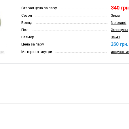
340 грн
Старая цена за пару
Сезон
Зима
Бренд
No brand
Пол
Женщины
Размер
36-41
260 грн.
Цена за пару
Материал внутри
искусстве