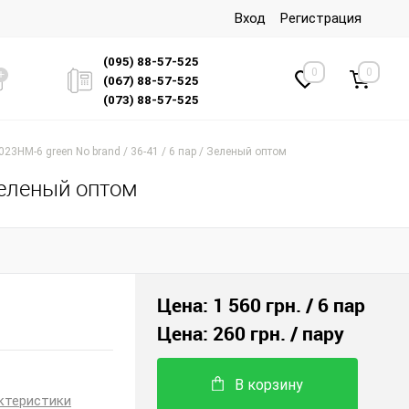
Вход
Регистрация
(095) 88-57-525
0
0
(067) 88-57-525
(073) 88-57-525
23HM-6 green No brand / 36-41 / 6 пар / Зеленый оптом
 Зеленый оптом
Цена:
1 560 грн.
/ 6 пар
Цена:
260 грн.
/ пару
В корзину
ктеристики