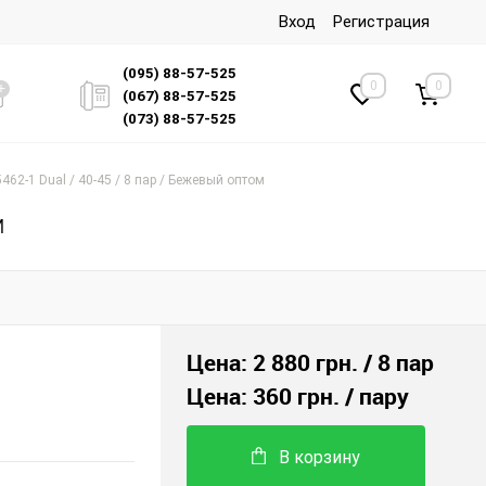
Вход
Регистрация
(095) 88-57-525
0
0
(067) 88-57-525
(073) 88-57-525
462-1 Dual / 40-45 / 8 пар / Бежевый оптом
м
Цена:
2 880 грн.
/ 8 пар
Цена:
360 грн.
/ пару
В корзину