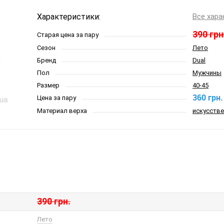
Характеристики:
Все хара
390 грн
Старая цена за пару
Сезон
Лето
Бренд
Dual
Пол
Мужчины
Размер
40-45
360 грн.
Цена за пару
Материал верха
искусстве
390 грн.
Лето