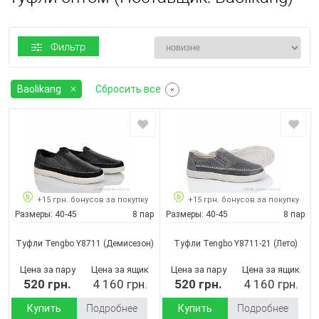
Фильтр
Baolikang
Сбросить все
+15 грн. бонусов за покупку
+15 грн. бонусов за покупку
Размеры:
40-45
8 пар
Размеры:
40-45
8 пар
Туфли Tengbo Y8711
(Демисезон)
Туфли Tengbo Y8711-21
(Лето)
Цена за пару
Цена за ящик
Цена за пару
Цена за ящик
520 грн.
4 160 грн.
520 грн.
4 160 грн.
Купить
Подробнее
Купить
Подробнее