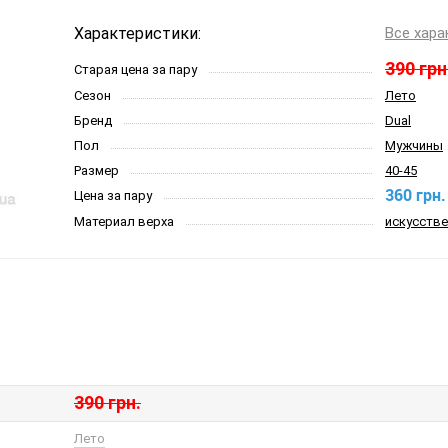
Характеристики:
Все хара
390 грн
Старая цена за пару
Сезон
Лето
Бренд
Dual
Пол
Мужчины
Размер
40-45
360 грн.
Цена за пару
Материал верха
искусстве
390 грн.
Лето