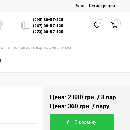
Вход
Регистрация
(095) 88-57-525
0
0
(067) 88-57-525
(073) 88-57-525
465-1 Dual / 40-45 / 8 пар / Бежевый оптом
м
Цена:
2 880 грн.
/ 8 пар
Цена:
360 грн.
/ пару
В корзину