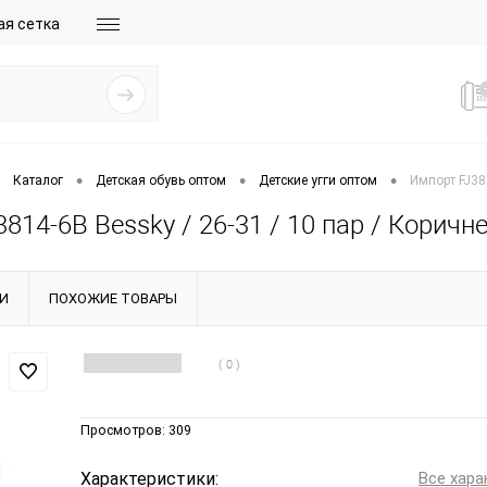
ая сетка
•
•
•
Каталог
Детская обувь оптом
Детские угги оптом
Импорт FJ38
814-6B Bessky / 26-31 / 10 пар / Корич
И
ПОХОЖИЕ ТОВАРЫ
( 0 )
Просмотров:
309
Характеристики:
Все хара