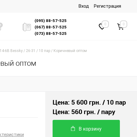
Вход
Регистрация
(095) 88-57-525
0
0
(067) 88-57-525
(073) 88-57-525
14-6B Bessky / 26-31 / 10 пар / Коричневый оптом
невый оптом
Цена:
5 600 грн.
/ 10 пар
Цена:
560 грн.
/ пару
В корзину
ктеристики