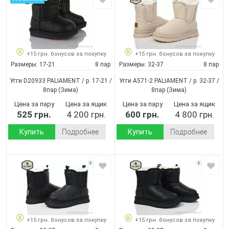
+15 грн. бонусов за покупку
+15 грн. бонусов за покупку
Размеры:
17-21
8 пар
Размеры:
32-37
8 пар
Угги D20933 PALIAMENT / p. 17-21 /
Угги A571-2 PALIAMENT / p. 32-37 /
8пар
(Зима)
8пар
(Зима)
Цена за пару
Цена за ящик
Цена за пару
Цена за ящик
525 грн.
4 200 грн.
600 грн.
4 800 грн.
Купить
Подробнее
Купить
Подробнее
+15 грн. бонусов за покупку
+15 грн. бонусов за покупку