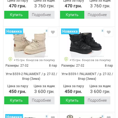
Цена за пару
Цена за ящик
Цена за пару
Цена за ящик
470 грн.
3 760 грн.
470 грн.
3 760 грн.
Купить
Подробнее
Купить
Подробнее
Новинка
Новинка
+15 грн. бонусов за покупку
+15 грн. бонусов за покупку
Размеры:
27-32
8 пар
Размеры:
27-32
8 пар
Угги B559-2 PALIAMENT / p. 27-32 /
Угги B559-1 PALIAMENT / p. 27-32 /
8пар
(Зима)
8пар
(Зима)
Цена за пару
Цена за ящик
Цена за пару
Цена за ящик
450 грн.
3 600 грн.
450 грн.
3 600 грн.
Купить
Подробнее
Купить
Подробнее
Новинка