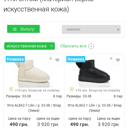
искусственная кожа)
Фильтр
искусственная кожа
Сбросить все
Новинка
Новинка
+15 грн. бонусов за покупку
+15 грн. бонусов за покупку
Размеры:
33-38
8 пар
Размеры:
33-38
8 пар
Угги AL862-7 Lilin / p. 33-38 / 8пар
Угги AL862-1 Lilin / p. 33-38 / 8пар
(Зима)
(Зима)
Цена за пару
Цена за ящик
Цена за пару
Цена за ящик
490 грн.
3 920 грн.
490 грн.
3 920 грн.