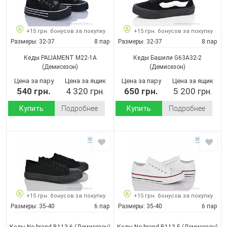
+15 грн. бонусов за покупку
+15 грн. бонусов за покупку
Размеры:
32-37
8 пар
Размеры:
32-37
8 пар
Кеды PALIAMENT M22-1A
Кеды Башили G63A32-2
(Демисезон)
(Демисезон)
Цена за пару
Цена за ящик
Цена за пару
Цена за ящик
540 грн.
4 320 грн.
650 грн.
5 200 грн.
Купить
Подробнее
Купить
Подробнее
+15 грн. бонусов за покупку
+15 грн. бонусов за покупку
Размеры:
35-40
6 пар
Размеры:
35-40
6 пар
Кеды No brand B113-6
(Демисезон)
Кеды No brand B113-5
(Демисезон)