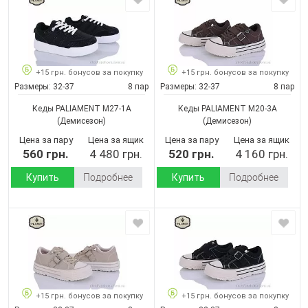
+15 грн. бонусов за покупку
+15 грн. бонусов за покупку
Размеры:
32-37
8 пар
Размеры:
32-37
8 пар
Кеды PALIAMENT M27-1A
Кеды PALIAMENT M20-3A
(Демисезон)
(Демисезон)
Цена за пару
Цена за ящик
Цена за пару
Цена за ящик
560 грн.
4 480 грн.
520 грн.
4 160 грн.
Купить
Подробнее
Купить
Подробнее
+15 грн. бонусов за покупку
+15 грн. бонусов за покупку