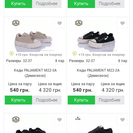
Купить
Подробнее
Купить
Подробнее
+15 грн. бонусов за покупку
+15 грн. бонусов за покупку
Размеры:
32-37
8 пар
Размеры:
32-37
8 пар
Кеды PALIAMENT M22-3A
Кеды PALIAMENT M22-2A
(Демисезон)
(Демисезон)
Цена за пару
Цена за ящик
Цена за пару
Цена за ящик
540 грн.
4 320 грн.
540 грн.
4 320 грн.
Купить
Подробнее
Купить
Подробнее