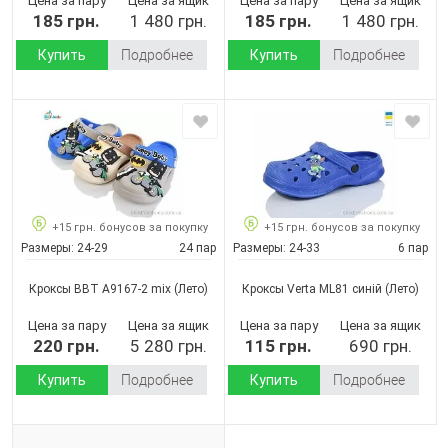
Цена за пару
Цена за ящик
Цена за пару
Цена за ящик
185 грн.
1 480 грн.
185 грн.
1 480 грн.
Купить
Подробнее
Купить
Подробнее
+15 грн. бонусов за покупку
+15 грн. бонусов за покупку
Размеры:
24-29
24 пар
Размеры:
24-33
6 пар
Кроксы BBT A9167-2 mix
(Лето)
Кроксы Verta ML81 синій
(Лето)
Цена за пару
Цена за ящик
Цена за пару
Цена за ящик
220 грн.
5 280 грн.
115 грн.
690 грн.
Купить
Подробнее
Купить
Подробнее