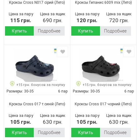
Кроксы Cross N017 сірий
(Лето)
Кроксы Гипанис 6009 mix
(Лето)
Цена за пару
Цена за ящик
Цена за пару
Цена за ящик
115 грн.
690 грн.
120 грн.
720 грн.
Купить
Подробнее
Купить
Подробнее
+15 грн. бонусов за покупку
+15 грн. бонусов за покупку
Размеры:
30-35
6 пар
Размеры:
30-35
6 пар
Кроксы Cross 017 т.синій
(Лето)
Кроксы Cross 017 чорний
(Лето)
Цена за пару
Цена за ящик
Цена за пару
Цена за ящик
105 грн.
630 грн.
105 грн.
630 грн.
Купить
Подробнее
Купить
Подробнее