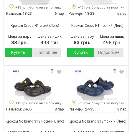
+15 грн. бонусов за покупку
+15 грн. бонусов за покупку
Размеры:
18-23
6 пар
Размеры:
18-23
6 пар
Кроксы Cross H1 сірий
(Лето)
Кроксы Cross H1 чорний
(Лето)
Цена за пару
Цена за ящик
Цена за пару
Цена за ящик
83 грн.
498 грн.
83 грн.
498 грн.
Купить
Подробнее
Купить
Подробнее
+15 грн. бонусов за покупку
+15 грн. бонусов за покупку
Размеры:
24-35
8 пар
Размеры:
24-35
8 пар
Кроксы No brand 313 чорний
(Лето)
Кроксы No brand 313 т.синій
(Лето)