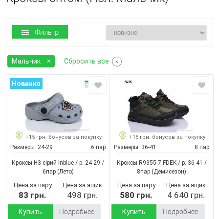
Фильтр
Мальчик
Сбросить все
Новинка
+15 грн. бонусов за покупку
+15 грн. бонусов за покупку
Размеры:
24-29
6 пар
Размеры:
36-41
8 пар
Кроксы H3 сірий Inblue / p. 24-29 /
Кроксы R9355-7 FDEK / p. 36-41 /
6пар
(Лето)
8пар
(Демисезон)
Цена за пару
Цена за ящик
Цена за пару
Цена за ящик
83 грн.
498 грн.
580 грн.
4 640 грн.
Купить
Подробнее
Купить
Подробнее