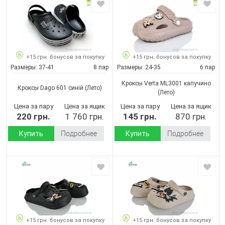
+15 грн. бонусов за покупку
+15 грн. бонусов за покупку
Размеры:
37-41
8 пар
Размеры:
24-35
6 пар
Кроксы Verta ML3001 капучино
Кроксы Dago 601 синій
(Лето)
(Лето)
Цена за пару
Цена за ящик
Цена за пару
Цена за ящик
220 грн.
1 760 грн.
145 грн.
870 грн.
Купить
Подробнее
Купить
Подробнее
+15 грн. бонусов за покупку
+15 грн. бонусов за покупку