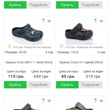
Купить
Подробнее
Купить
Подробнее
+15 грн. бонусов за покупку
+15 грн. бонусов за покупку
Размеры:
30-35
6 пар
Размеры:
18-23
6 пар
Кроксы Cross N017 т. синій
(Лето)
Кроксы Cross H1 чорний
(Лето)
Цена за пару
Цена за ящик
Цена за пару
Цена за ящик
115 грн.
690 грн.
85 грн.
510 грн.
Купить
Подробнее
Купить
Подробнее