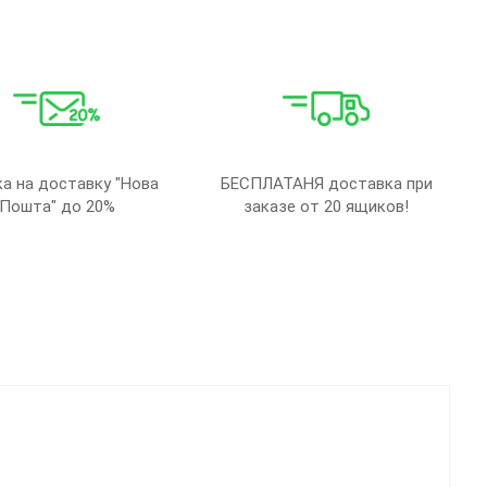
Лето
пена
 верха:
Украина
дитель:
Крок
C68 чорний
41-45
а на доставку "Нова
БЕСПЛАТАНЯ доставка при
6
ар:
Пошта" до 20%
заказе от 20 ящиков!
Черный
Мужчины