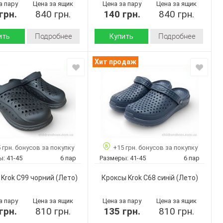
а пару
Цена за ящик
Цена за пару
Цена за ящик
грн.
840 грн.
140 грн.
840 грн.
Подробнее
Подробнее
ить
Купить
Лето
Лето
Сезон:
Хит продаж
пена
пена
 верха:
Материал верха:
Страна
Украина
Украина
дитель:
производитель:
Крок
Крок
Бренд:
N68 чорний
Крок
Украина
Артикул:
41-45
С68 черний
6
ар:
 грн. бонусов за покупку
+15 грн. бонусов за покупку
41-45
Размер:
Черный
ы:
41-45
6 пар
Размеры:
41-45
6 пар
6
Кол-во пар:
Мужчины
Черный
Цвет:
Krok С99 чорний
(Лето)
Кроксы Krok С68 синій
(Лето)
Мужчины
Пол:
а пару
Цена за ящик
Цена за пару
Цена за ящик
грн.
810 грн.
135 грн.
810 грн.