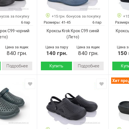
чорний
41-45
Размер:
Размер:
41-46
6
Кол-во пар:
Кол-во п
нусов за покупку
+15 грн. бонусов за покупку
+15
6
Черный
Цвет:
Цвет:
6 пар
Размеры:
41-45
6 пар
Размер
Черный
Мужчины
Пол:
Пол:
Крок С99 чорний
Кроксы Krok Крок C99 синій
Кроксы
Мужчины
ето)
(Лето)
Цена за ящик
Цена за пару
Цена за ящик
Цена з
840 грн.
140 грн.
840 грн.
150 
Подробнее
Подробнее
Купить
Куп
Лето
Лето
Сезон:
Сезон:
Хит пр
пена
пена
Материал верха:
Подошва
Страна
Страна
Украина
Украина
производитель:
произво
Крок
Крок
Бренд:
Бренд:
Крок С99
Крок C99
Артикул:
Артикул:
чорний
синій
41-45
41-45
Размер:
Размер: