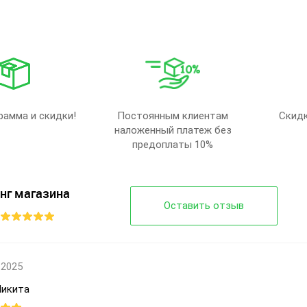
Лето
Лето
Сезон:
Сезон:
Пена
Пена
Подошва :
Материал
Страна
Страна
Украина
Украина
производитель:
произво
Крок
Крок
Бренд:
Бренд:
98 чорний
68 чорний
Артикул:
Артикул:
41-45
41-45
Размер:
Размер:
рамма и скидки!
Постоянным клиентам
Скидк
6
6
Кол-во пар:
Кол-во п
наложенный платеж без
Черный
Черный
Цвет:
Цвет:
предоплаты 10%
Мужчины
Мужчины
Пол:
Пол:
нг магазина
Оставить отзыв
 2025
Микита