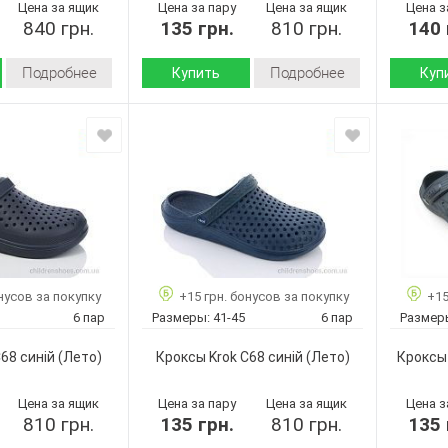
Цена за ящик
Цена за пару
Цена за ящик
Цена з
840 грн.
135 грн.
810 грн.
140 
Подробнее
Подробнее
Купить
Куп
Лето
Лето
Сезон:
Сезон:
пена
пена
Материал верха:
Материал
Страна
Страна
Украина
Украина
производитель:
произво
Крок
Крок
Бренд:
Бренд:
Крок С121
С68 чорний
Артикул:
Артикул:
чорний
41-45
Размер:
Размер:
41-45
6
Кол-во пар:
Кол-во п
нусов за покупку
+15 грн. бонусов за покупку
+15
6
Черный
Цвет:
Цвет:
6 пар
Размеры:
41-45
6 пар
Размер
Черный
Мужчины
Пол:
Пол:
Мужчины
68 синій
(Лето)
Кроксы Krok C68 синій
(Лето)
Кроксы 
Цена за ящик
Цена за пару
Цена за ящик
Цена з
810 грн.
135 грн.
810 грн.
135 