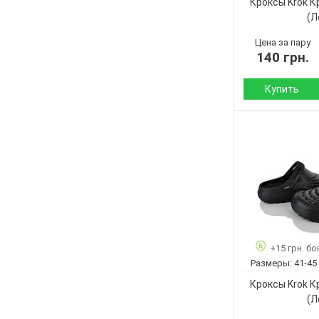
Кроксы Krok К
(Л
Цена за пару
140 грн.
Купить
Сезон:
Материал верха:
Страна
производитель:
Бренд:
Артикул:
Размер:
+15 грн. бо
Кол-во пар:
Размеры:
41-45
Цвет:
Кроксы Krok К
Пол:
(Л