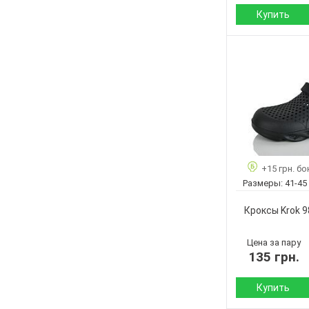
Купить
Сезон:
Материал верха:
Страна
производитель:
Бренд:
Артикул:
Размер:
Кол-во пар:
+15 грн. бо
Цвет:
Размеры:
41-45
Пол:
Кроксы Krok 9
Цена за пару
135 грн.
Купить