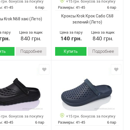
 грн. бонусов за покупку
+15 грн. бонусов за покупку
6
6
ар:
Кол-во пар:
ы:
41-45
6 пар
Размеры:
41-45
6 пар
Черный
Черный
Цвет:
Кроксы Krok Крок Сабо С68
Мужчины
Мужчины
Пол:
ы Krok N68 хакі
(Лето)
зелений
(Лето)
а пару
Цена за ящик
Цена за пару
Цена за ящик
грн.
840 грн.
140 грн.
840 грн.
Подробнее
Подробнее
ить
Купить
Лето
Лето
Сезон:
пена
пена
 верха:
Материал верха:
Страна
Украина
Украина
дитель:
производитель:
Крок
Крок
Бренд:
N68 хакі
Крок Сабо
С68
Артикул:
41-45
зелений
6
ар:
 грн. бонусов за покупку
+15 грн. бонусов за покупку
41-45
Размер:
Хаки
ы:
40-45
6 пар
Размеры:
41-45
6 пар
6
Кол-во пар:
Мужчины