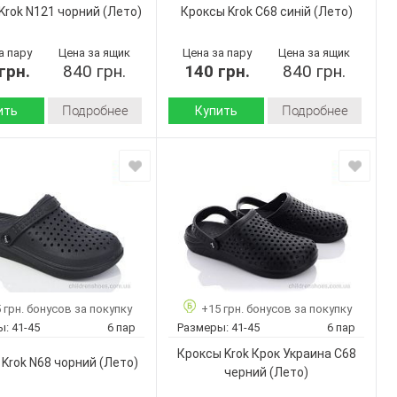
Зеленый
Цвет:
Krok N121 чорний
(Лето)
Кроксы Krok C68 синій
(Лето)
Мужчины
Пол:
а пару
Цена за ящик
Цена за пару
Цена за ящик
грн.
840 грн.
140 грн.
840 грн.
Подробнее
Подробнее
ить
Купить
Лето
Лето
Сезон:
пена
пена
 верха:
Материал верха:
Страна
Украина
Украина
дитель:
производитель:
Крок
Крок
Бренд:
N121
C68 синій
Артикул:
чорний
41-45
Размер:
40-45
6
Кол-во пар:
 грн. бонусов за покупку
+15 грн. бонусов за покупку
6
ар:
Синий
Цвет:
ы:
41-45
6 пар
Размеры:
41-45
6 пар
Черный
Мужчины
Пол:
Кроксы Krok Крок Украина С68
Мужчины
Krok N68 чорний
(Лето)
черний
(Лето)