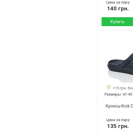
Цена за пару
140 грн.
Купить
Сезон:
Материал верха:
Страна
производитель:
Бренд:
Артикул:
Размер:
+15 грн. бо
Кол-во пар:
Размеры:
41-45
Цвет:
Пол:
Кроксы Krok С
Цена за пару
135 грн.