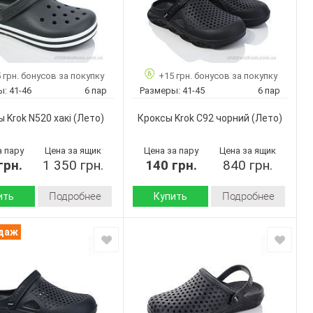
 грн. бонусов за покупку
+15 грн. бонусов за покупку
ы:
41-46
6 пар
Размеры:
41-45
6 пар
 Krok N520 хакі
(Лето)
Кроксы Krok С92 чорний
(Лето)
а пару
Цена за ящик
Цена за пару
Цена за ящик
грн.
1 350 грн.
140 грн.
840 грн.
Подробнее
Подробнее
ить
Купить
Лето
Лето
Сезон:
одаж
пена
Пена
 верха:
Подошва :
Страна
Украина
Украина
дитель:
производитель:
Крок
Крок
Бренд:
N520 хакі
С92 чорний
Артикул: