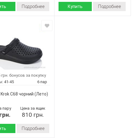
Подробнее
Подробнее
ить
Купить
Лето
Лето
Сезон:
пена
пена
 верха:
Материал верха:
Страна
Украина
Украина
дитель:
производитель:
Крок
Крок
Бренд:
С99 чорний
С68 синій
Артикул:
41-45
41-45
Размер:
6
6
ар:
Кол-во пар:
 грн. бонусов за покупку
Черный
Синий
Цвет:
ы:
41-45
6 пар
Мужчины
Мужчины
Пол:
Krok C68 чорний
(Лето)
а пару
Цена за ящик
грн.
810 грн.
Подробнее
ить