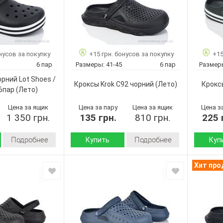
нусов за покупку
+15 грн. бонусов за покупку
+15
6 пар
Размеры:
41-45
6 пар
Размер
рний Lot Shoes /
Кроксы Krok C92 чорний
(Лето)
Кроксы
 6пар
(Лето)
Цена за ящик
Цена за пару
Цена за ящик
Цена з
1 350 грн.
135 грн.
810 грн.
225 
Подробнее
Подробнее
Купить
Куп
Лето
Лето
Сезон:
Сезон:
Хит пр
пена
пена
Материал верха:
Материал
Страна
Страна
Украина
Украина
производитель:
произво
Крок
Крок
Бренд:
Бренд:
N520
C92 чорний
Артикул:
Артикул: