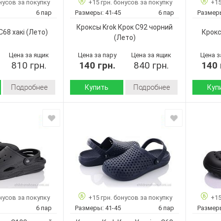
нусов за покупку
+15 грн. бонусов за покупку
+15
6
6
Кол-во пар:
Кол-во п
6 пар
Размеры:
41-45
6 пар
Размер
Черный
Синий
Цвет:
Цвет:
Кроксы Krok Крок C92 чорний
Мужчины
Мужчины
Пол:
Пол:
С68 хакі
(Лето)
Крокс
(Лето)
Цена за ящик
Цена за пару
Цена за ящик
Цена з
810 грн.
140 грн.
840 грн.
140 
Подробнее
Подробнее
Купить
Куп
Лето
Лето
Сезон:
Сезон:
пена
пена
Материал верха:
Материал
Страна
Страна
Украина
Украина
производитель:
произво
Крок
Крок
Бренд:
Бренд:
С68 хакі
Крок C92
Артикул:
Артикул:
чорний
41-45
Размер:
41-45
Размер:
6
Кол-во п
нусов за покупку
+15 грн. бонусов за покупку
+15
6
Кол-во пар:
Хаки
Цвет:
6 пар
Размеры:
41-45
6 пар
Размер
Черный
Цвет:
Мужчины
Пол: