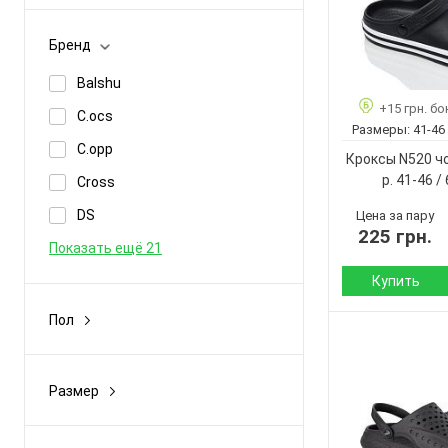
Демисезон
Бренд
Лето
Balshu
+15 грн. бо
C.ocs
Размеры:
41-46
C.opp
Кроксы N520 чо
p. 41-46 /
Cross
DS
Цена за пару
225 грн.
Показать ещё 21
Купить
Пол
Сезон:
Мужчины
Материал верха:
Страна
Унисекс
Размер
производитель:
36-41
Бренд:
39-46