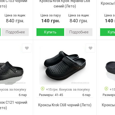
рок С103 чорний
Кроксы Krok Крок Украіна С68
Мужчины
Пол:
Кроксы 
ето)
синий
(Лето)
Цена за ящик
Цена за пару
Цена за ящик
Цена з
840 грн.
140 грн.
840 грн.
140 
Подробнее
Подробнее
Купить
Куп
Лето
Лето
Сезон:
Сезон:
пена
пена
Материал верха:
Материал
Страна
Страна
Украина
Украина
производитель:
произво
Крок
Крок
Бренд:
Бренд:
Крок С103
Крок
Артикул:
чорний
Украіна С68
Артикул:
синий
41-45
Размер:
нусов за покупку
+15 грн. бонусов за покупку
+15
41-45
Размер:
6
Кол-во п
6 пар
Размеры:
41-45
6 пар
Размер
6
Кол-во пар:
Черный
Цвет:
рок С121 чорний
Синий
Цвет:
Мужчины
Пол:
Кроксы Krok С68 чорний
(Лето)
Кроксы 
ето)
Мужчины
Пол: