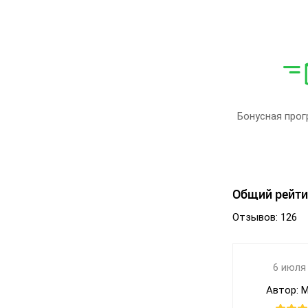
Сезон:
Подошва :
Страна
производитель:
Бренд:
Артикул:
Размер:
Бонусная прог
Кол-во пар:
Цвет:
Пол:
Общий рейти
Отзывов: 126
6 июля
Автор: 