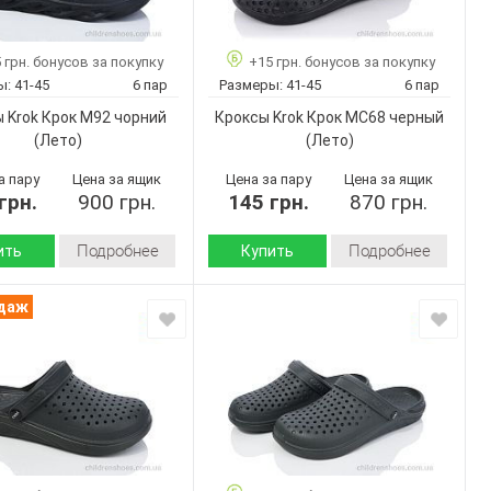
41-46
41-45
Размер:
6
6
ар:
Кол-во пар:
 грн. бонусов за покупку
+15 грн. бонусов за покупку
Хаки
Черный
Цвет:
ы:
41-45
6 пар
Размеры:
41-45
6 пар
Мужчины
Мужчины
Пол:
 Krok Крок М92 чорний
Кроксы Krok Крок МС68 черный
(Лето)
(Лето)
а пару
Цена за ящик
Цена за пару
Цена за ящик
грн.
900 грн.
145 грн.
870 грн.
Подробнее
Подробнее
ить
Купить
Лето
Лето
Сезон:
одаж
Пена
Пена
 :
Подошва :
Страна
Украина
Украина
дитель:
производитель:
Крок
Крок
Бренд:
Крок М92
Крок МС68
Артикул:
чорний
черный
41-45
41-45
Размер: