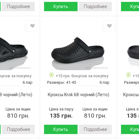
Подробнее
Подробнее
Купить
Куп
Лето
Лето
Сезон:
Сезон:
пена
пена
Материал верха:
Материал
Страна
Страна
Украина
Украина
производитель:
произво
Крок
Крок
Бренд:
Бренд:
С68 синій
C68 синій
Артикул:
Артикул:
41-45
41-45
Размер:
Размер:
6
6
Кол-во пар:
Кол-во п
нусов за покупку
+15 грн. бонусов за покупку
+15
Синий
Синий
Цвет:
Цвет:
6 пар
Размеры:
41-45
6 пар
Размер
Мужчины
Мужчины
Пол:
Пол:
8 чорний
(Лето)
Кроксы Krok 68 чорний
(Лето)
Кроксы 
Цена за ящик
Цена за пару
Цена за ящик
Цена з
810 грн.
135 грн.
810 грн.
135 
Подробнее
Подробнее
Купить
Куп