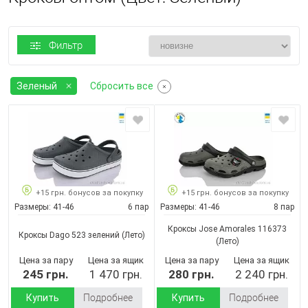
Фильтр
Зеленый
Сбросить все
+15 грн. бонусов за покупку
+15 грн. бонусов за покупку
Размеры:
41-46
6 пар
Размеры:
41-46
8 пар
Кроксы Jose Amorales 116373
Кроксы Dago 523 зелений
(Лето)
(Лето)
Цена за пару
Цена за ящик
Цена за пару
Цена за ящик
245 грн.
1 470 грн.
280 грн.
2 240 грн.
Купить
Подробнее
Купить
Подробнее