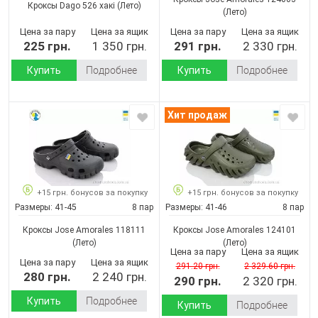
Кроксы Dago 526 хакі
(Лето)
(Лето)
Цена за пару
Цена за ящик
Цена за пару
Цена за ящик
225 грн.
1 350 грн.
291 грн.
2 330 грн.
Купить
Подробнее
Купить
Подробнее
Хит продаж
+15 грн. бонусов за покупку
+15 грн. бонусов за покупку
Размеры:
41-45
8 пар
Размеры:
41-46
8 пар
Кроксы Jose Amorales 118111
Кроксы Jose Amorales 124101
(Лето)
(Лето)
Цена за пару
Цена за ящик
Цена за пару
Цена за ящик
291.20 грн.
2 329.60 грн.
280 грн.
2 240 грн.
290 грн.
2 320 грн.
Купить
Подробнее
Купить
Подробнее