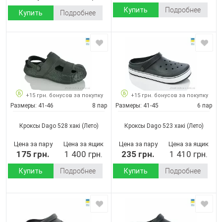
Купить
Подробнее
Купить
Подробнее
+15 грн. бонусов за покупку
+15 грн. бонусов за покупку
Размеры:
41-46
8 пар
Размеры:
41-45
6 пар
Кроксы Dago 528 хакі
(Лето)
Кроксы Dago 523 хакі
(Лето)
Цена за пару
Цена за ящик
Цена за пару
Цена за ящик
175 грн.
1 400 грн.
235 грн.
1 410 грн.
Купить
Подробнее
Купить
Подробнее