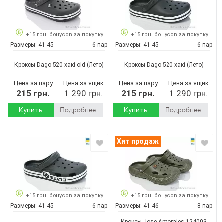
+15 грн. бонусов за покупку
+15 грн. бонусов за покупку
Размеры:
41-45
6 пар
Размеры:
41-45
6 пар
Кроксы Dago 520 хакі old
(Лето)
Кроксы Dago 520 хакі
(Лето)
Цена за пару
Цена за ящик
Цена за пару
Цена за ящик
215 грн.
1 290 грн.
215 грн.
1 290 грн.
Купить
Подробнее
Купить
Подробнее
Хит продаж
+15 грн. бонусов за покупку
+15 грн. бонусов за покупку
Размеры:
41-45
6 пар
Размеры:
41-46
8 пар
Кроксы Jose Amorales 124003