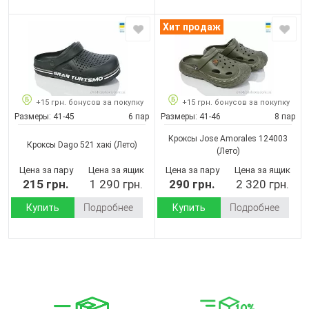
Хит продаж
+15 грн. бонусов за покупку
+15 грн. бонусов за покупку
Размеры:
41-45
6 пар
Размеры:
41-46
8 пар
Кроксы Jose Amorales 124003
Кроксы Dago 521 хакі
(Лето)
(Лето)
Цена за пару
Цена за ящик
Цена за пару
Цена за ящик
215 грн.
1 290 грн.
290 грн.
2 320 грн.
Купить
Подробнее
Купить
Подробнее