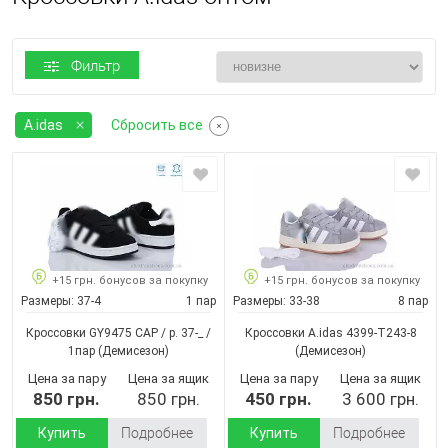
Фильтр
A.idas
Сбросить все
+15 грн. бонусов за покупку
+15 грн. бонусов за покупку
Размеры:
37-4
1 пар
Размеры:
33-38
8 пар
Кроссовки GY9475 CAP / p. 37-_ /
Кроссовки A.idas 4399-T243-8
1пар
(Демисезон)
(Демисезон)
Цена за пару
Цена за ящик
Цена за пару
Цена за ящик
850 грн.
850 грн.
450 грн.
3 600 грн.
Купить
Подробнее
Купить
Подробнее