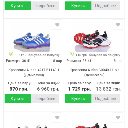
Купить
Подробнее
Купить
Подробнее
+15 грн. бонусов за покупку
+15 грн. бонусов за покупку
Размеры:
36-41
8 пар
Размеры:
36-41
8 пар
Кроссовки A.idas 4217-B1149-1
Кроссовки A.idas B0040-11-old
(Демисезон)
(Демисезон)
Цена за пару
Цена за ящик
Цена за пару
Цена за ящик
870 грн.
6 960 грн.
1 729 грн.
13 832 грн.
Купить
Подробнее
Купить
Подробнее