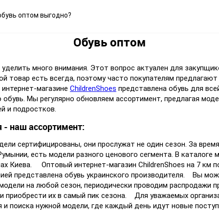
обувь оптом выгодно?
Обувь оптом
уделить много внимания. Этот вопрос актуален для закупщико
й товар есть всегда, поэтому часто покупателям предлагают
м интернет-магазине
ChildrenShoes
представлена обувь для все
обувь. Мы регулярно обновляем ассортимент, предлагая моде
ей и подростков.
 наш ассортимент:
дели сертифицированы, они прослужат не один сезон. За вре
Румынии, есть модели разного ценового сегмента. В каталоге 
инах Киева. Оптовый интернет-магазин ChildrenShoes на 7 км
рией представлена обувь украинского производителя. Вы може
 модели на любой сезон, периодически проводим распродажи 
 приобрести их в самый пик сезона. Для уважаемых организа
и поиска нужной модели, где каждый день идут новые поступ