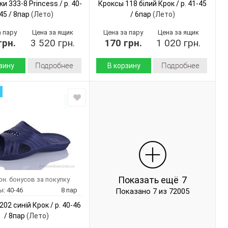
и 333-8 Princess / p. 40-
Кроксы 118 білий Крок / p. 41-45
45 / 8пар
(Лето)
/ 6пар
(Лето)
а пару
Цена за ящик
Цена за пару
Цена за ящик
грн.
3 520 грн.
170 грн.
1 020 грн.
Подробнее
Подробнее
зину
В корзину
Лето
Лето
Сезон:
а
Текстиль
пена
 верха:
Материал верха:
Пвх
 :
Страна
Украина
производитель:
Китай
Гипанис
дитель:
Бренд:
Princess
118 білий
Артикул:
333-8
41-45
Размер:
40-45
6
Кол-во пар:
Показать ещё
7
рн. бонусов за покупку
8
Белый
ар:
Цвет:
ы:
40-46
8 пар
Показано 7 из 72005
Коричневый
Мужчины
Пол:
02 синій Крок / p. 40-46
Мужчины
/ 8пар
(Лето)