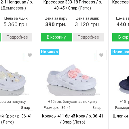
2-1 Hongquan / p.
Кроссовки 333-18 Princess / p.
Кроссовк
(Демисезон)
40-45 / 8пар
(Лето)
Цена за ящик
Цена за пару
Цена за ящик
Цена з
5 360 грн.
390 грн.
3 120 грн.
440 
Подробнее
Подробнее
В корзину
В кор
Демисезон
Лето
Сезон:
Сезон:
Новинка
Новинк
искусственная
Текстиль
Материал верха:
Материал
кожа-
Пвх
Подошва :
Подошва
текстиль
Страна
Страна
Китай
производитель:
произво
текстиль
Princess
Бренд:
Бренд:
Пвх
333-18
Артикул:
Артикул:
40-45
Китай
Размер:
Размер:
усов за покупку
+15 грн. бонусов за покупку
+15 г
8
Кол-во пар:
Кол-во п
8 пар
Размеры:
36-41
8 пар
Размер
Hongquan
Серый
Цвет:
Цвет:
J1012-1
й Крок / p. 36-41
Кроксы 411 білий Крок / p. 36-41
Шлепки 2
Мужчины
Пол:
Пол:
р
(Лето)
/ 8пар
(Лето)
36-41