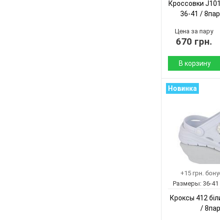
Кроссовки J101
36-41 / 8пар
Цена за пару
670 грн.
В корзину
Сезон:
Новинка
Материал верха:
Материал
внутри:
Подошва :
Страна
+15 грн. бон
производитель:
Размеры:
36-41
Бренд:
Кроксы 412 біли
Артикул:
/ 8па
Размер: