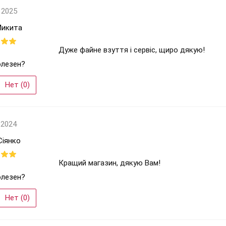
 2025
Микита
Дуже файне взуття і сервіс, щиро дякую!
олезен?
Нет (
0
)
 2024
Сіянко
Кращий магазин, дякую Вам!
олезен?
Нет (
0
)