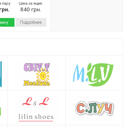
а пару
Цена за ящик
грн.
840 грн.
Подробнее
зину
Лето
пена
 верха:
Украина
дитель:
Progress
202 синій
40-46
8
ар:
Синий
Мужчины