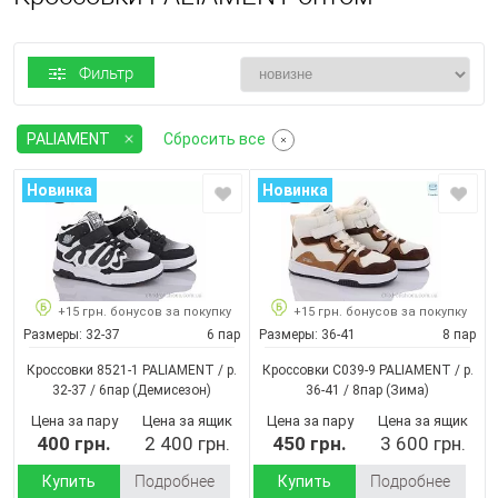
Фильтр
PALIAMENT
Сбросить все
Новинка
Новинка
+15 грн. бонусов за покупку
+15 грн. бонусов за покупку
Размеры:
32-37
6 пар
Размеры:
36-41
8 пар
Кроссовки 8521-1 PALIAMENT / p.
Кроссовки C039-9 PALIAMENT / p.
32-37 / 6пар
(Демисезон)
36-41 / 8пар
(Зима)
Цена за пару
Цена за ящик
Цена за пару
Цена за ящик
400 грн.
2 400 грн.
450 грн.
3 600 грн.
Купить
Подробнее
Купить
Подробнее