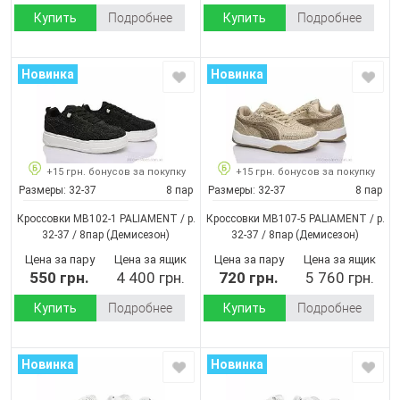
Купить
Подробнее
Купить
Подробнее
Новинка
Новинка
+15 грн. бонусов за покупку
+15 грн. бонусов за покупку
Размеры:
32-37
8 пар
Размеры:
32-37
8 пар
Кроссовки MB102-1 PALIAMENT / p.
Кроссовки MB107-5 PALIAMENT / p.
32-37 / 8пар
(Демисезон)
32-37 / 8пар
(Демисезон)
Цена за пару
Цена за ящик
Цена за пару
Цена за ящик
550 грн.
4 400 грн.
720 грн.
5 760 грн.
Купить
Подробнее
Купить
Подробнее
Новинка
Новинка