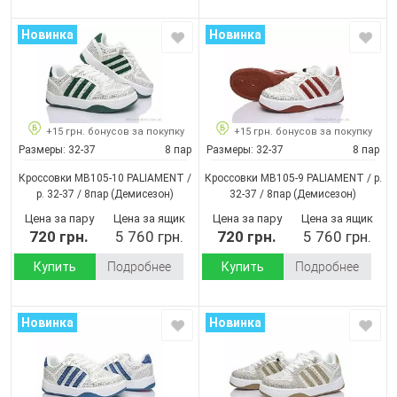
Новинка
Новинка
+15 грн. бонусов за покупку
+15 грн. бонусов за покупку
Размеры:
32-37
8 пар
Размеры:
32-37
8 пар
Кроссовки MB105-10 PALIAMENT /
Кроссовки MB105-9 PALIAMENT / p.
p. 32-37 / 8пар
(Демисезон)
32-37 / 8пар
(Демисезон)
Цена за пару
Цена за ящик
Цена за пару
Цена за ящик
720 грн.
5 760 грн.
720 грн.
5 760 грн.
Купить
Подробнее
Купить
Подробнее
Новинка
Новинка