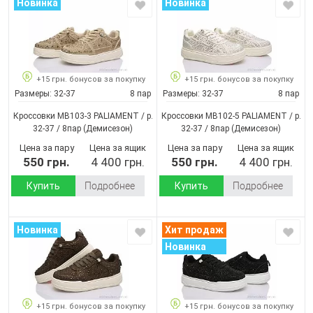
Новинка
Новинка
+15 грн. бонусов за покупку
+15 грн. бонусов за покупку
Размеры:
32-37
8 пар
Размеры:
32-37
8 пар
Кроссовки MB103-3 PALIAMENT / p.
Кроссовки MB102-5 PALIAMENT / p.
32-37 / 8пар
(Демисезон)
32-37 / 8пар
(Демисезон)
Цена за пару
Цена за ящик
Цена за пару
Цена за ящик
550 грн.
4 400 грн.
550 грн.
4 400 грн.
Купить
Подробнее
Купить
Подробнее
Новинка
Хит продаж
Новинка
+15 грн. бонусов за покупку
+15 грн. бонусов за покупку