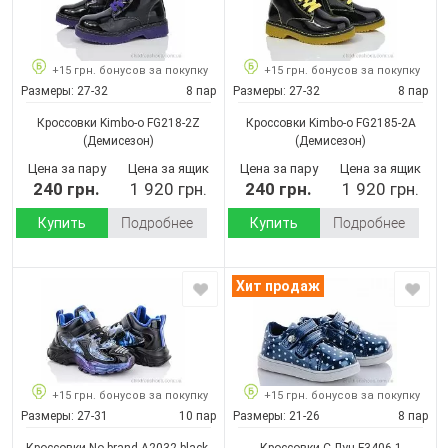
+15 грн. бонусов за покупку
+15 грн. бонусов за покупку
Размеры:
27-32
8 пар
Размеры:
27-32
8 пар
Кроссовки Kimbo-o FG218-2Z
Кроссовки Kimbo-o FG2185-2A
(Демисезон)
(Демисезон)
Цена за пару
Цена за ящик
Цена за пару
Цена за ящик
240 грн.
1 920 грн.
240 грн.
1 920 грн.
Купить
Подробнее
Купить
Подробнее
Хит продаж
+15 грн. бонусов за покупку
+15 грн. бонусов за покупку
Размеры:
27-31
10 пар
Размеры:
21-26
8 пар
Кроссовки No brand A2032 black-
Кроссовки С.Луч F3406-1