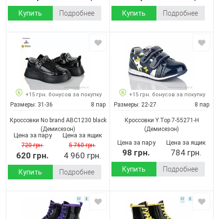
Купить
Подробнее
Купить
Подробнее
+15 грн. бонусов за покупку
+15 грн. бонусов за покупку
Размеры:
31-36
8 пар
Размеры:
22-27
8 пар
Кроссовки No brand ABC1230 black
Кроссовки Y.Top 7-55271-H
(Демисезон)
(Демисезон)
Цена за пару
Цена за ящик
Цена за пару
Цена за ящик
720 грн.
5 760 грн.
98 грн.
784 грн.
620 грн.
4 960 грн.
Купить
Подробнее
Купить
Подробнее