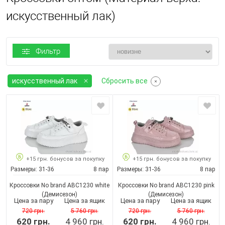
искусственный лак)
Фильтр
искусственный лак
Сбросить все
+15 грн. бонусов за покупку
+15 грн. бонусов за покупку
Размеры:
31-36
8 пар
Размеры:
31-36
8 пар
Кроссовки No brand ABC1230 white
Кроссовки No brand ABC1230 pink
(Демисезон)
(Демисезон)
Цена за пару
Цена за ящик
Цена за пару
Цена за ящик
720 грн.
5 760 грн.
720 грн.
5 760 грн.
620 грн.
4 960 грн.
620 грн.
4 960 грн.