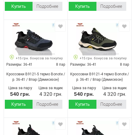
Купить
Подробнее
Купить
Подробнее
+15 грн. бонусов за покупку
+15 грн. бонусов за покупку
Размеры:
36-41
8 пар
Размеры:
36-41
8 пар
Кроссовки B9121-5 термо Bonote /
Кроссовки B9121-4 термо Bonote /
p. 36-41 / 8пар
(Демисезон)
p. 36-41 / 8пар
(Демисезон)
Цена за пару
Цена за ящик
Цена за пару
Цена за ящик
540 грн.
4 320 грн.
540 грн.
4 320 грн.
Купить
Подробнее
Купить
Подробнее