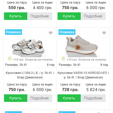
Цена за пару
Цена за ящик
Цена за пару
Цена за ящик
550 грн.
4 400 грн.
750 грн.
6 000 грн.
Купить
Подробнее
Купить
Подробнее
Новинка
Новинка
+15 грн. бонусов за покупку
+15 грн. бонусов за покупку
Размеры:
36-41
8 пар
Размеры:
36-41
8 пар
Кроссовки L1306-3 L.B. / p. 36-41 /
Кроссовки VA556-1G HOROSO-UFO /
8пар
(Демисезон)
p. 36-41 / 8пар
(Демисезон)
Цена за пару
Цена за ящик
Цена за пару
Цена за ящик
750 грн.
6 000 грн.
728 грн.
5 824 грн.
Купить
Подробнее
Купить
Подробнее