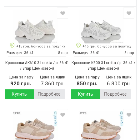
+15 грн. бонусов за покупку
+15 грн. бонусов за покупку
Размеры:
36-41
8 пар
Размеры:
36-41
8 пар
Кроссовки AK610-3 Loretta / p. 36-41
Кроссовки K600-3 Loretta / p. 36-41 /
/ 8пар
(Демисезон)
8пар
(Демисезон)
Цена за пару
Цена за ящик
Цена за пару
Цена за ящик
920 грн.
7 360 грн.
850 грн.
6 800 грн.
Купить
Подробнее
Купить
Подробнее