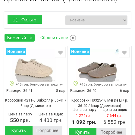
Фильтр
Бежевый
Сбросить все
Новинка
Новинка
+15 грн. бонусов за покупку
+15 грн. бонусов за покупку
Размеры:
36-41
8 пар
Размеры:
36-40
6 пар
Кроссовки 4211-3 Gukkcr / p. 36-41 /
Кроссовки H0325-16 Mei De Li / p.
8пар
(Демисезон)
36-40 / 6пар
(Демисезон)
Цена за пару
Цена за ящик
Цена за пару
Цена за ящик
1 274 грн.
7 644 грн.
550 грн.
4 400 грн.
1 092 грн.
6 552 грн.
Купить
Подробнее
Купить
Подробнее