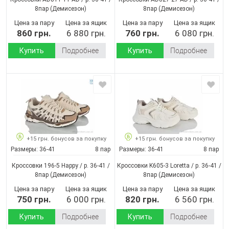
8пар
(Демисезон)
8пар
(Демисезон)
Цена за пару
Цена за ящик
Цена за пару
Цена за ящик
860 грн.
6 880 грн.
760 грн.
6 080 грн.
Купить
Подробнее
Купить
Подробнее
+15 грн. бонусов за покупку
+15 грн. бонусов за покупку
Размеры:
36-41
8 пар
Размеры:
36-41
8 пар
Кроссовки 196-5 Happy / p. 36-41 /
Кроссовки K605-3 Loretta / p. 36-41 /
8пар
(Демисезон)
8пар
(Демисезон)
Цена за пару
Цена за ящик
Цена за пару
Цена за ящик
750 грн.
6 000 грн.
820 грн.
6 560 грн.
Купить
Подробнее
Купить
Подробнее