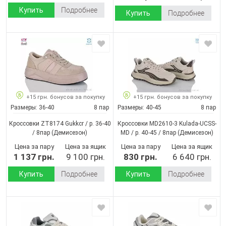
Купить
Подробнее
Купить
Подробнее
+15 грн. бонусов за покупку
+15 грн. бонусов за покупку
Размеры:
36-40
8 пар
Размеры:
40-45
8 пар
Кроссовки ZT8174 Gukkcr / p. 36-40
Кроссовки MD2610-3 Kulada-UCSS-
/ 8пар
(Демисезон)
MD / p. 40-45 / 8пар
(Демисезон)
Цена за пару
Цена за ящик
Цена за пару
Цена за ящик
1 137 грн.
9 100 грн.
830 грн.
6 640 грн.
Купить
Подробнее
Купить
Подробнее