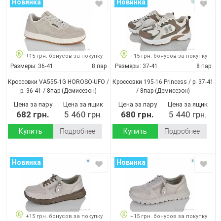
Новинка
Новинка
+15 грн. бонусов за покупку
+15 грн. бонусов за покупку
Размеры:
36-41
8 пар
Размеры:
37-41
8 пар
Кроссовки VA555-1G HOROSO-UFO /
Кроссовки 195-16 Princess / p. 37-41
p. 36-41 / 8пар
(Демисезон)
/ 8пар
(Демисезон)
Цена за пару
Цена за ящик
Цена за пару
Цена за ящик
682 грн.
5 460 грн.
680 грн.
5 440 грн.
Купить
Подробнее
Купить
Подробнее
Новинка
Новинка
+15 грн. бонусов за покупку
+15 грн. бонусов за покупку