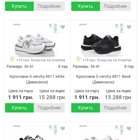
Купить
Подробнее
Купить
Подробнее
+15 грн. бонусов за покупку
+15 грн. бонусов за покупку
Размеры:
36-41
8 пар
Размеры:
36-41
8 пар
Кроссовки G.venchy 8811 white
Кроссовки G.venchy 8811 black
(Демисезон)
(Демисезон)
Цена за пару
Цена за ящик
Цена за пару
Цена за ящик
1 911 грн.
15 288 грн.
1 911 грн.
15 288 грн.
Купить
Подробнее
Купить
Подробнее