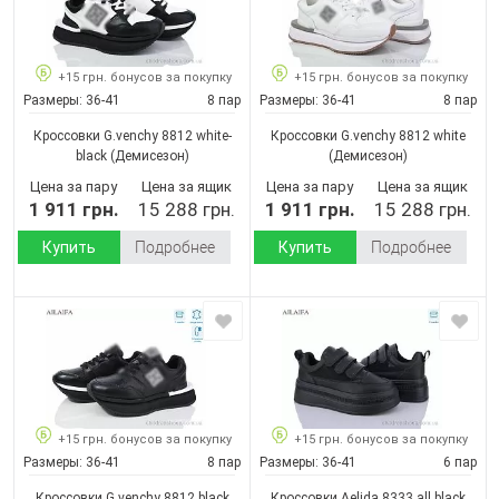
+15 грн. бонусов за покупку
+15 грн. бонусов за покупку
Размеры:
36-41
8 пар
Размеры:
36-41
8 пар
Кроссовки G.venchy 8812 white-
Кроссовки G.venchy 8812 white
black
(Демисезон)
(Демисезон)
Цена за пару
Цена за ящик
Цена за пару
Цена за ящик
1 911 грн.
15 288 грн.
1 911 грн.
15 288 грн.
Купить
Подробнее
Купить
Подробнее
+15 грн. бонусов за покупку
+15 грн. бонусов за покупку
Размеры:
36-41
8 пар
Размеры:
36-41
6 пар
Кроссовки G.venchy 8812 black
Кроссовки Aelida 8333 all black