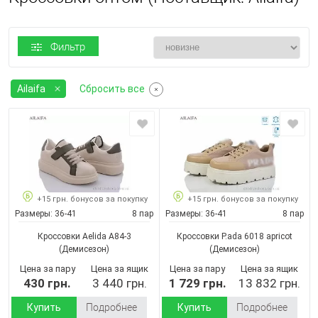
Фильтр
Ailaifa
Сбросить все
+15 грн. бонусов за покупку
+15 грн. бонусов за покупку
Размеры:
36-41
8 пар
Размеры:
36-41
8 пар
Кроссовки Aelida A84-3
Кроссовки P.ada 6018 apricot
(Демисезон)
(Демисезон)
Цена за пару
Цена за ящик
Цена за пару
Цена за ящик
430 грн.
3 440 грн.
1 729 грн.
13 832 грн.
Купить
Подробнее
Купить
Подробнее