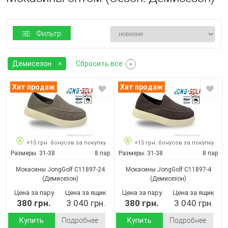
Фильтр
Демисезон
Сбросить все
Хит продаж
Хит продаж
+15 грн. бонусов за покупку
+15 грн. бонусов за покупку
Размеры:
31-38
8 пар
Размеры:
31-38
8 пар
Мокасины JongGolf C11897-24
Мокасины JongGolf C11897-4
(Демисезон)
(Демисезон)
Цена за пару
Цена за ящик
Цена за пару
Цена за ящик
380 грн.
3 040 грн.
380 грн.
3 040 грн.
Купить
Подробнее
Купить
Подробнее