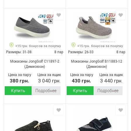
+15 грн. бонусов за покупку
+15 грн. бонусов за покупку
Размеры:
31-38
8 пар
Размеры:
26-33
8 пар
Мокасины JongGolf C11897-2
Мокасины JongGolf B11883-12
(Демисезон)
(Демисезон)
Цена за пару
Цена за ящик
Цена за пару
Цена за ящик
380 грн.
3 040 грн.
430 грн.
3 440 грн.
Купить
Подробнее
Купить
Подробнее