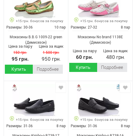
+15 грн. бонусов за покупку
+15 грн. бонусов за покупку
Размеры:
30-36
10 пар
Размеры:
27-32
8 пар
Мокасины B.B.G 1009-22 green
Мокасины No brand 1138E
(Демисезон)
(Демисезон)
Цена за пару
Цена за ящик
Цена за пару
Цена за ящик
150 грн.
1 500 грн.
60 грн.
480 грн.
95 грн.
950 грн.
Купить
Подробнее
Купить
Подробнее
+15 грн. бонусов за покупку
+15 грн. бонусов за покупку
Размеры:
31-36
8 пар
Размеры:
31-36
8 пар
Мокасины Kimbo-o B738-17
Мокасины Kimbo-o B738-16