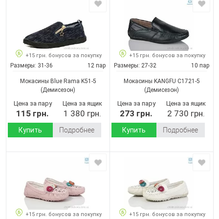
+15 грн. бонусов за покупку
+15 грн. бонусов за покупку
Размеры:
31-36
12 пар
Размеры:
27-32
10 пар
Мокасины Blue Rama K51-5
Мокасины KANGFU C1721-5
(Демисезон)
(Демисезон)
Цена за пару
Цена за ящик
Цена за пару
Цена за ящик
115 грн.
1 380 грн.
273 грн.
2 730 грн.
Купить
Подробнее
Купить
Подробнее
+15 грн. бонусов за покупку
+15 грн. бонусов за покупку