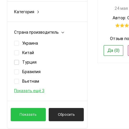
24 мая
Категория
Босоножки
Автор: 
Ботинки
Страна производитель
Бурки
Отзыв по
Украина
Бутсы
Да (
0
)
Китай
Вьетнамки
Турция
Показать ещё 19
Бразилия
Вьетнам
Показать ещё 3
Показать
Сбросить