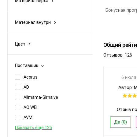
Материал верха
Бренд:
Резина
Бонусная прог
Артикул:
Текстиль
Материал внутри
Размер:
вельвет
-
Кол-во пар:
велюр
байка
Цвет:
Общий рейти
Цвет
войлок
войлок
Пол:
camel
Отзывов: 126
Показать ещё 52
еврозима искусственный мех
Бежевый
Поставщик
евроосень флис
Белый
Acorus
6 июля
Показать ещё 10
Бордовый
AD
Автор: 
Голубой
Alimama-Girnaive
Показать ещё 15
AO WEI
Отзыв по
AVM
Да (
0
)
Показать ещё 125