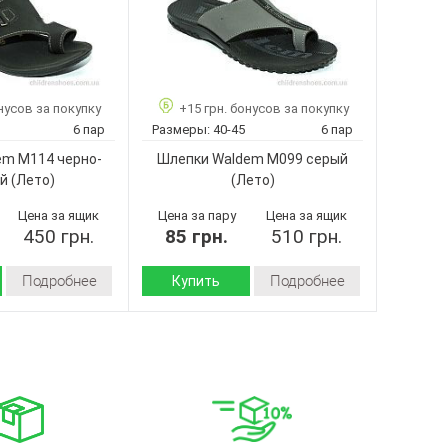
нусов за покупку
+15 грн. бонусов за покупку
6 пар
Размеры:
40-45
6 пар
em М114 черно-
Шлепки Waldem М099 серый
й
(Лето)
(Лето)
Цена за ящик
Цена за пару
Цена за ящик
450 грн.
85 грн.
510 грн.
Подробнее
Подробнее
Купить
Лето
Лето
Сезон:
искусственный
искусственный
Материал верха:
материал
материал
Резина
Резина
Подошва :
Страна
Турция
Турция
производитель: