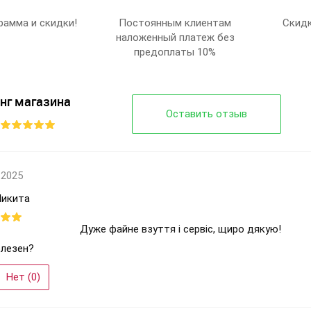
Waldem
Waldem
Бренд:
рамма и скидки!
Постоянным клиентам
Скидк
М114 черно-
М099 серый
Артикул:
наложенный платеж без
желтый
40-45
Размер:
предоплаты 10%
40-44
6
Кол-во пар:
6
Серый
Цвет:
Черный
Мужчины
Пол:
нг магазина
Мужчины
Оставить отзыв
 2025
Микита
Дуже файне взуття і сервіс, щиро дякую!
лезен?
Нет (
0
)