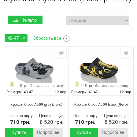
Фильтр
40-47
Сбросить все
+15 грн. бонусов за покупку
+15 грн. бонусов за покупку
Размеры:
40-47
12 пар
Размеры:
40-47
12 пар
Кроксы C.opp A509 grey
(Лето)
Кроксы C.opp A509 black
(Лето)
Цена за пару
Цена за ящик
Цена за пару
Цена за ящик
710 грн.
8 520 грн.
710 грн.
8 520 грн.
Купить
Подробнее
Купить
Подробнее