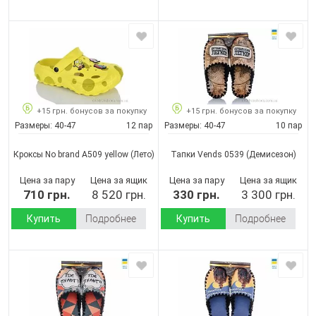
+15 грн. бонусов за покупку
+15 грн. бонусов за покупку
Размеры:
40-47
12 пар
Размеры:
40-47
10 пар
Кроксы No brand A509 yellow
(Лето)
Тапки Vends 0539
(Демисезон)
Цена за пару
Цена за ящик
Цена за пару
Цена за ящик
710 грн.
8 520 грн.
330 грн.
3 300 грн.
Купить
Подробнее
Купить
Подробнее