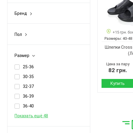
Демисезон
Бренд
Зима
A.ics
Лето
A.idas
+15 грн. бо
Пол
Размеры:
40-48
ADDA
Мужчины
Шлепки Cross
AO WEI
Унисекс
(Л
Размер
Aba
Цена за пару
25-36
Показать ещё 291
82 грн.
30-35
Купить
32-37
Сезон:
36-39
Материал верха:
36-40
Страна
Показать ещё 48
производитель:
Бренд: