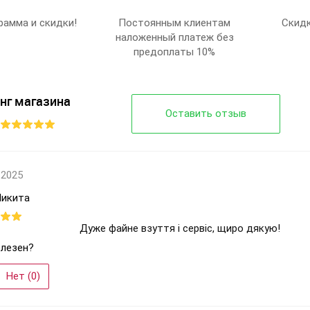
чорний
рамма и скидки!
Постоянным клиентам
Скидк
40-48
наложенный платеж без
8
предоплаты 10%
Черный
Мужчины
нг магазина
Оставить отзыв
 2025
Микита
Дуже файне взуття і сервіс, щиро дякую!
лезен?
Нет (
0
)