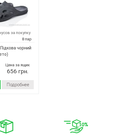
нусов за покупку
8 пар
 Підкова чорний
ето)
Цена за ящик
656 грн.
Подробнее
Лето
пена
Украина
Cross
Підкова