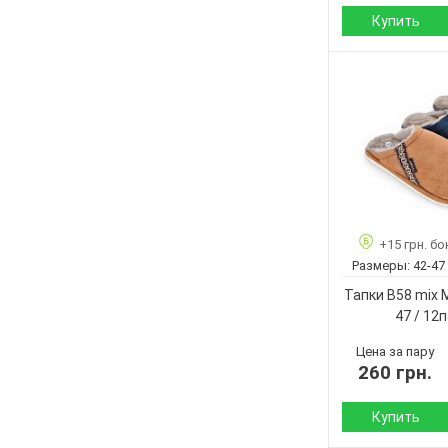
Купить
Сезон:
Материал верха:
Материал внутр
Подошва :
Страна
производитель:
Бренд:
Артикул:
+15 грн. бо
Размер:
Размеры:
42-47
Кол-во пар:
Тапки B58 mix M
Цвет:
47 / 12
Пол:
Цена за пару
260 грн.
Купить