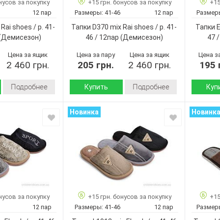
нусов за покупку
+15 грн. бонусов за покупку
+15
12
42-47
Размер:
Размер:
12 пар
Размеры:
41-46
12 пар
Размер
Микс
12
Кол-во пар:
Кол-во п
Rai shoes / p. 41-
Тапки D370 mix Rai shoes / p. 41-
Тапки E
Мужчины
Микс
Цвет:
Цвет:
(Демисезон)
46 / 12пар
(Демисезон)
47 
Мужчины
Пол:
Пол:
Цена за ящик
Цена за пару
Цена за ящик
Цена з
2 460 грн.
205 грн.
2 460 грн.
195 
Подробнее
Подробнее
Купить
Куп
Демисезон
Демисезон
Сезон:
Сезон:
Новинка
Новинк
флис
велюр
и:
Материал верха:
Материал
Пвх
текстиль
Материал внутри:
Материал
Пвх
Подошва :
Подошва
Румыния
Страна
Страна
Румыния
No brand
производитель:
произво
D502 mix
No brand
Бренд:
Бренд:
41-46
D370 mix
Артикул:
Артикул:
нусов за покупку
+15 грн. бонусов за покупку
+15
12
41-46
Размер:
Размер:
12 пар
Размеры:
41-46
12 пар
Размер
Микс
12
Кол-во пар:
Кол-во п