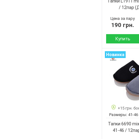
Тапки L1911 mix
Пол:
/ 12пар
(
Цена за пару
190 грн.
Купить
Сезон:
Новинка
Материал внутр
Подошва :
Страна
производитель:
Бренд:
Артикул:
Размер:
+15 грн. бо
Кол-во пар:
Размеры:
41-46
Цвет:
Тапки 6690 mi
Пол:
41-46 / 12па