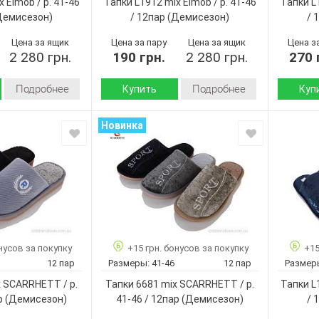
 Elmob / p. 41-46
Тапки L1912 mix Elmob / p. 41-46
Тапки L1
Мужчины
Микс
Цвет:
Цвет:
Демисезон)
/ 12пар
(Демисезон)
/ 
Мужчины
Пол:
Пол:
Цена за ящик
Цена за пару
Цена за ящик
Цена з
2 280 грн.
190 грн.
2 280 грн.
270 
Подробнее
Подробнее
Купить
Куп
Демисезон
Демисезон
Сезон:
Сезон:
Новинка
флис
флис
и:
Материал внутри:
Материал
Пена
Пена
Подошва :
Подошва
Страна
Страна
Китай
Китай
производитель:
произво
No brand
No brand
Бренд:
Бренд:
L1911 mix
L1912 mix
Артикул:
Артикул:
41-46
41-46
Размер:
Размер:
нусов за покупку
+15 грн. бонусов за покупку
+15
12
12
Кол-во пар:
Кол-во п
12 пар
Размеры:
41-46
12 пар
Размер
Микс
Микс
Цвет:
Цвет:
x SCARRHETT / p.
Тапки 6681 mix SCARRHETT / p.
Тапки L1
Мужчины
Мужчины
Пол:
Пол:
р
(Демисезон)
41-46 / 12пар
(Демисезон)
/ 