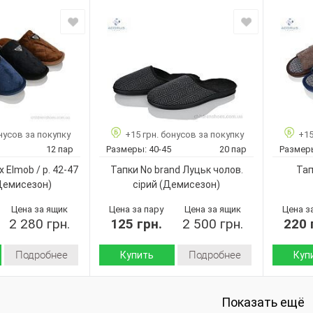
Зима
Зима
Сезон:
Сезон:
Пвх
флис
Материал внутри:
Подошва
Пвх
Подошва :
Страна
Китай
произво
Страна
Китай
No brand
производитель:
Бренд:
B58 mix
No brand
Бренд:
Артикул:
42-47
B41 mix
Артикул:
Размер:
12
41-46
Размер:
Кол-во п
нусов за покупку
+15 грн. бонусов за покупку
+15
Микс
12
Кол-во пар:
Цвет:
12 пар
Размеры:
40-45
20 пар
Размер
Мужчины
Микс
Цвет:
Пол:
 Elmob / p. 42-47
Тапки No brand Луцьк чолов.
Тап
Мужчины
Пол:
Демисезон)
сірий
(Демисезон)
Цена за ящик
Цена за пару
Цена за ящик
Цена з
2 280 грн.
125 грн.
2 500 грн.
220 
Подробнее
Подробнее
Купить
Куп
Демисезон
Демисезон
Сезон:
Сезон:
флис
Текстиль
Показать ещё
Материал верха:
Материал