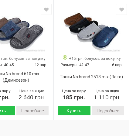
Зима
Демисезон
Сезон:
Пвх
флис
 :
Материал верха:
текстиль
Материал внутри:
Китай
дитель:
Пвх
Подошва :
No brand
Страна
Китай
B58 mix
производитель:
42-47
No brand
Бренд:
12
L1886 mix
ар:
Артикул:
 грн. бонусов за покупку
+15 грн. бонусов за покупку
Микс
42-47
Размер:
ы:
40-45
12 пар
Размеры:
42-47
6 пар
Мужчины
12
Кол-во пар:
ки No brand 610 mix
Тапки No brand 2513 mix
(Лето)
Микс
Цвет:
(Демисезон)
Мужчины
Пол:
а пару
Цена за ящик
Цена за пару
Цена за ящик
грн.
2 640 грн.
185 грн.
1 110 грн.
Подробнее
Подробнее
ить
Купить
Демисезон
Лето
Сезон:
Текстиль
Текстиль
 верха:
Материал верха: