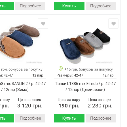
Подробнее
Подробнее
ить
Купить
Демисезон
Зима
Сезон:
флис
флис
 верха:
Материал внутри:
текстиль
Пвх
 внутри:
Подошва :
Пвх
 :
Страна
Китай
производитель:
Китай
No brand
дитель:
Бренд:
No brand
B41 mix
Артикул:
609 mix
41-46
Размер:
 грн. бонусов за покупку
+15 грн. бонусов за покупку
40-45
12
Кол-во пар:
ы:
42-47
12 пар
Размеры:
42-47
12 пар
12
Микс
ар:
Цвет:
8 mix SANLIN 2 / p. 42-47
Тапки L1886 mix Elmob / p. 42-47
Микс
Мужчины
Пол:
/ 12пар
(Зима)
/ 12пар
(Демисезон)
Мужчины
а пару
Цена за ящик
Цена за пару
Цена за ящик
грн.
3 120 грн.
190 грн.
2 280 грн.
Подробнее
Подробнее
ить
Купить