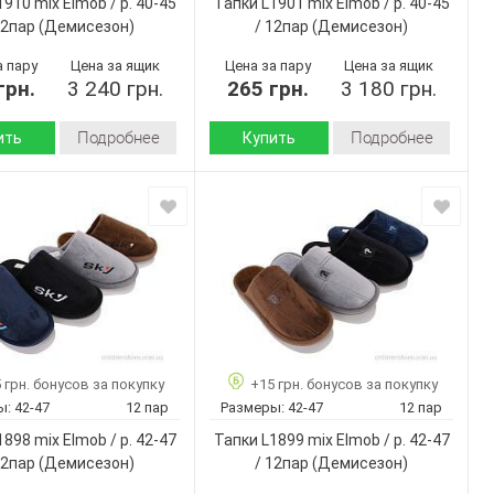
910 mix Elmob / p. 40-45
Тапки L1901 mix Elmob / p. 40-45
Микс
Микс
Цвет:
12пар
(Демисезон)
/ 12пар
(Демисезон)
Мужчины
Мужчины
Пол:
а пару
Цена за ящик
Цена за пару
Цена за ящик
грн.
3 240 грн.
265 грн.
3 180 грн.
Подробнее
Подробнее
ить
Купить
Демисезон
Демисезон
Сезон:
флис
искусственная
 внутри:
Материал верха:
кожа
Пвх
 :
Материал
флис
Китай
внутри:
дитель:
Пвх
Подошва :
No brand
Страна
L1910 mix
Китай
производитель:
40-45
 грн. бонусов за покупку
+15 грн. бонусов за покупку
No brand
Бренд:
12
ар:
ы:
42-47
12 пар
Размеры:
42-47
12 пар
L1901 mix
Артикул:
Микс
898 mix Elmob / p. 42-47
Тапки L1899 mix Elmob / p. 42-47
40-45
Размер:
Мужчины
12пар
(Демисезон)
/ 12пар
(Демисезон)
12
Кол-во пар: