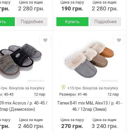
Микс
Цвет:
а пару
Цена за ящик
Цена за пару
Цена за ящик
грн.
2 280 грн.
190 грн.
2 280 грн.
Мужчины
Пол:
Подробнее
Подробнее
ить
Купить
Демисезон
Демисезон
Сезон:
флис
флис
 верха:
Материал верха:
текстиль
текстиль
 внутри:
Материал внутри:
Пвх
Пвх
 :
Подошва :
Страна
Китай
Китай
дитель:
производитель:
No brand
No brand
Бренд:
L1898 mix
L1899 mix
Артикул:
 грн. бонусов за покупку
+15 грн. бонусов за покупку
42-47
42-47
Размер:
ы:
40-45
12 пар
Размеры:
41-46
12 пар
12
12
ар:
Кол-во пар:
9 mix Acorus / p. 40-45 /
Тапки B41 mix M&L Alex13 / p. 41-
Микс
Микс
Цвет:
2пар
(Демисезон)
46 / 12пар
(Зима)
Мужчины
Мужчины
Пол:
а пару
Цена за ящик
Цена за пару
Цена за ящик
грн.
2 460 грн.
270 грн.
3 240 грн.