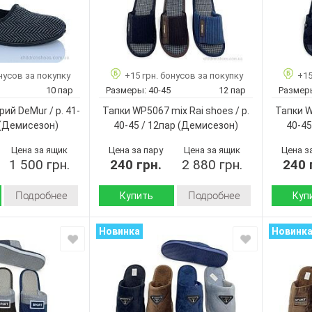
нусов за покупку
+15 грн. бонусов за покупку
+15
10 пар
Размеры:
40-45
12 пар
Размер
рий DeMur / p. 41-
Тапки WP5067 mix Rai shoes / p.
Тапки W
(Демисезон)
40-45 / 12пар
(Демисезон)
40-45
Цена за ящик
Цена за пару
Цена за ящик
Цена з
1 500 грн.
240 грн.
2 880 грн.
240 
Подробнее
Подробнее
Купить
Куп
Демисезон
Демисезон
Сезон:
Сезон:
Новинка
Новинк
Текстиль
вельвет
Материал верха:
Материал
войлок
текстиль
и:
Материал внутри:
Подошва
Пвх
Подошва :
Страна
Украина
произво
Страна
Румыния
No brand
производитель:
Бренд: