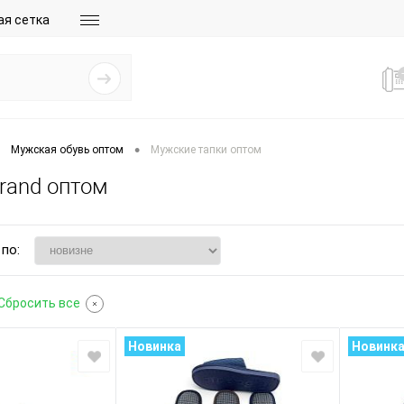
ая сетка
•
Мужская обувь оптом
Мужские тапки оптом
rand оптом
по:
Сбросить все
Новинка
Новинк