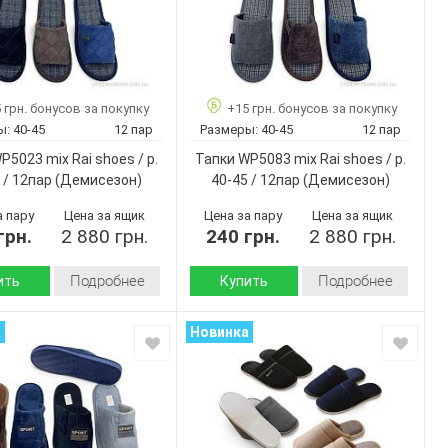
 грн. бонусов за покупку
+15 грн. бонусов за покупку
ы:
40-45
12 пар
Размеры:
40-45
12 пар
P5023 mix Rai shoes / p.
Тапки WP5083 mix Rai shoes / p.
 / 12пар
(Демисезон)
40-45 / 12пар
(Демисезон)
а пару
Цена за ящик
Цена за пару
Цена за ящик
грн.
2 880 грн.
240 грн.
2 880 грн.
Подробнее
Подробнее
ить
Купить
Демисезон
Демисезон
Сезон:
а
Новинка
текстиль
текстиль
 внутри:
Материал внутри:
Пвх
Пвх
 :
Подошва :
Страна
Румыния
Румыния
дитель:
производитель:
No brand
No brand
Бренд: