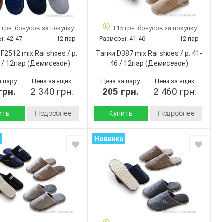
WP5023 mix
WP5083 mix
Артикул:
40-45
40-45
Размер:
 грн. бонусов за покупку
+15 грн. бонусов за покупку
12
12
ар:
Кол-во пар:
ы:
42-47
12 пар
Размеры:
41-46
12 пар
Микс
Микс
Цвет:
F2512 mix Rai shoes / p.
Тапки D387 mix Rai shoes / p. 41-
Мужчины
Мужчины
Пол:
 / 12пар
(Демисезон)
46 / 12пар
(Демисезон)
а пару
Цена за ящик
Цена за пару
Цена за ящик
грн.
2 340 грн.
205 грн.
2 460 грн.
Подробнее
Подробнее
ить
Купить
Демисезон
Демисезон
Сезон:
а
Новинка
велюр
вельвет
 верха:
Материал верха:
текстиль
флис
 внутри:
Материал внутри:
Пвх
Пвх
 :
Подошва :
Страна
Румыния
Румыния
дитель:
производитель:
No brand
No brand
Бренд:
DF2512 mix
D387 mix
Артикул: