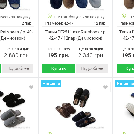
Ялинка
No brand
Бренд:
Артикул:
сірий
WP5067 mix
Артикул:
Размер:
нусов за покупку
+15 грн. бонусов за покупку
+15
41-45
40-45
Размер:
Кол-во п
12 пар
Размеры:
42-47
12 пар
Размер
10
12
Кол-во пар:
Цвет:
Rai shoes / p. 40-
Тапки DF2511 mix Rai shoes / p.
Тапки D
Серый
Микс
Цвет:
Пол:
(Демисезон)
42-47 / 12пар
(Демисезон)
42-47
Мужчины
Мужчины
Пол:
Цена за ящик
Цена за пару
Цена за ящик
Цена з
2 880 грн.
195 грн.
2 340 грн.
195 
Подробнее
Подробнее
Купить
Куп
Демисезон
Демисезон
Сезон:
Сезон:
Новинка
Новинк
текстиль
велюр
и:
Материал верха:
Материал
Пвх
текстиль
Материал внутри:
Материал
Пвх
Подошва :
Подошва
Румыния
Страна
Страна
Румыния
No brand
производитель:
произво
JF07 mix
No brand
Бренд:
Бренд:
40-45
DF2511 mix
Артикул:
Артикул: