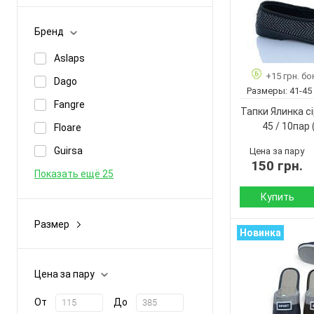
Демисезон
Бренд
Зима
Aslaps
Лето
+15 грн. бо
Dago
Размеры:
41-45
Fangre
Тапки Ялинка сі
45 / 10пар
Floare
Guirsa
Цена за пару
150 грн.
Показать ещё 25
Купить
Размер
Сезон:
Новинка
25-36
Материал верха:
Материал внутр
36-41
Цена за пару
Страна
36-45
производитель:
От
До
36-47
Бренд: