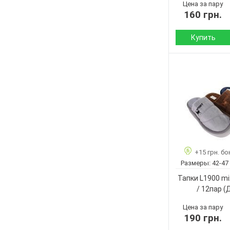
Цена за пару
160 грн.
Купить
Сезон:
Материал
внутри:
Подошва :
Страна
производитель:
Бренд:
Артикул:
+15 грн. бо
Размер:
Размеры:
42-47
Кол-во пар:
Тапки L1900 mix
Цвет:
/ 12пар
(
Пол:
Цена за пару
190 грн.