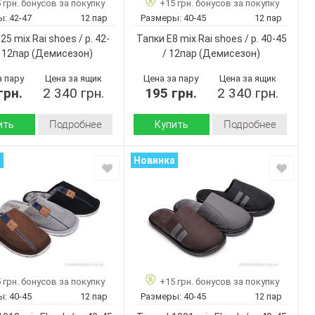
 грн. бонусов за покупку
+15 грн. бонусов за покупку
42-47
41-46
Размер:
ы:
42-47
12 пар
Размеры:
40-45
12 пар
12
12
ар:
Кол-во пар:
25 mix Rai shoes / p. 42-
Тапки E8 mix Rai shoes / p. 40-45
Микс
Микс
Цвет:
/ 12пар
(Демисезон)
/ 12пар
(Демисезон)
Мужчины
Мужчины
Пол:
а пару
Цена за ящик
Цена за пару
Цена за ящик
грн.
2 340 грн.
195 грн.
2 340 грн.
Подробнее
Подробнее
ить
Купить
Демисезон
Демисезон
Сезон:
а
Новинка
велюр
велюр
 верха:
Материал верха:
махра
махра
 внутри:
Материал внутри:
Резина
Резина
 :
Подошва :
Страна
Румыния
Румыния
дитель:
производитель:
No brand
No brand
Бренд:
E25 mix
E8 mix
Артикул:
 грн. бонусов за покупку
+15 грн. бонусов за покупку
42-47
40-45
Размер:
ы:
40-45
12 пар
Размеры:
40-45
12 пар
12
12
ар:
Кол-во пар: