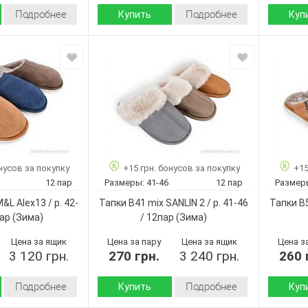
Подробнее
Подробнее
Купить
Куп
Демисезон
Демисезон
Сезон:
Сезон:
флис
флис
Материал верха:
Материал
текстиль
текстиль
и:
Материал внутри:
Материал
Пвх
Пвх
Подошва :
Подошва
Страна
Страна
Китай
Китай
производитель:
произво
No brand
No brand
Бренд:
Бренд:
L1900 mix
608 mix
Артикул:
Артикул:
нусов за покупку
+15 грн. бонусов за покупку
+15
42-47
40-45
Размер:
Размер:
12 пар
Размеры:
41-46
12 пар
Размер
12
12
Кол-во пар:
Кол-во п
&L Alex13 / p. 42-
Тапки B41 mix SANLIN 2 / p. 41-46
Тапки B5
Микс
Микс
Цвет:
Цвет:
пар
(Зима)
/ 12пар
(Зима)
Мужчины
Мужчины
Пол:
Пол:
Цена за ящик
Цена за пару
Цена за ящик
Цена з
3 120 грн.
270 грн.
3 240 грн.
260 
Подробнее
Подробнее
Купить
Куп