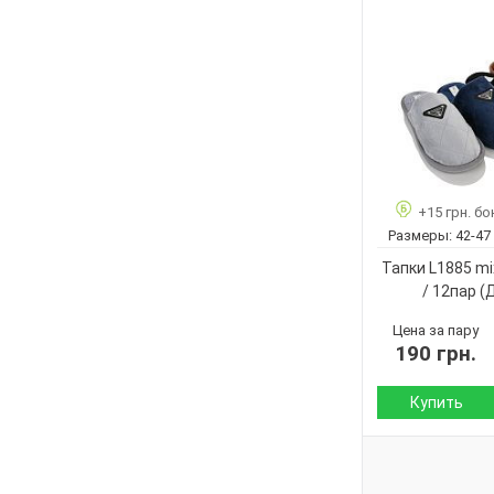
Сезон:
Подошва :
Страна
производитель:
Бренд:
Артикул:
Размер:
Кол-во пар:
+15 грн. бо
Цвет:
Размеры:
42-47
Пол:
Тапки L1885 mix
/ 12пар
(
Цена за пару
190 грн.
Купить
Сезон:
Материал верха: