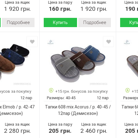
Цена за ящик
Цена за пару
Цена за ящик
Цена з
1 920 грн.
160 грн.
1 920 грн.
190 
Подробнее
Подробнее
Купить
Куп
Демисезон
Демисезон
Сезон:
Сезон:
искусственный
велюр
Материал верха:
Материал
мех
искусственный
Материал
Материал
Пена
мех
внутри:
Подошва
Пена
Подошва :
Страна
Китай
Страна
произво
Китай
No brand
производитель:
Бренд:
6690 mix
No brand
Бренд:
Артикул:
нусов за покупку
+15 грн. бонусов за покупку
+15
41-46
6681 mix
Артикул:
Размер:
12 пар
Размеры:
40-45
12 пар
Размер
12
41-46
Размер:
Кол-во п
 Elmob / p. 42-47
Тапки 608 mix Acorus / p. 40-45 /
Тапки 60
Микс
12
Кол-во пар:
Цвет:
Демисезон)
12пар
(Демисезон)
1
Мужчины
Микс
Цвет:
Пол:
Цена за ящик
Цена за пару
Мужчины
Цена за ящик
Цена з
Пол:
2 280 грн.
205 грн.
2 460 грн.
205 