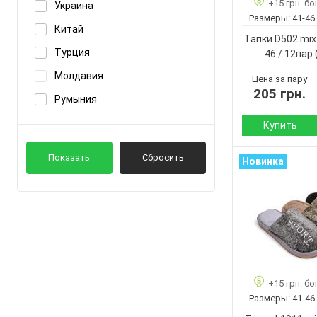
+15 грн. бо
Украина
Показать ещё 9
Кол-во пар:
JH-ЯН
Размеры:
41-46
Китай
Цвет:
Jumay
Тапки D502 mix 
Пол:
Турция
46 / 12пар
Показать ещё 23
Молдавия
Цена за пару
205 грн.
Румыния
Купить
Сезон:
Показать
Сбросить
Новинка
Материал внутр
Подошва :
Страна
производитель:
Бренд:
Артикул:
Размер:
+15 грн. бо
Кол-во пар:
Размеры:
41-46
Цвет: