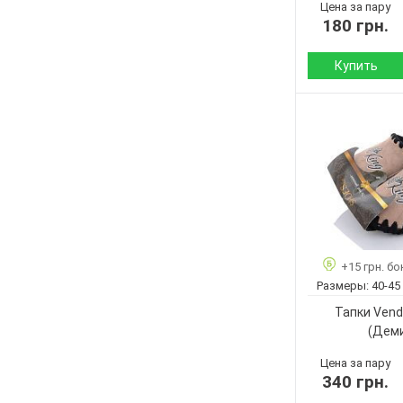
Цена за пару
180 грн.
Купить
Сезон:
Материал верха:
Страна
производитель:
Бренд:
Артикул:
Размер:
+15 грн. бо
Кол-во пар:
Размеры:
40-45
Цвет:
Тапки Vend
Пол:
(Дем
Цена за пару
340 грн.