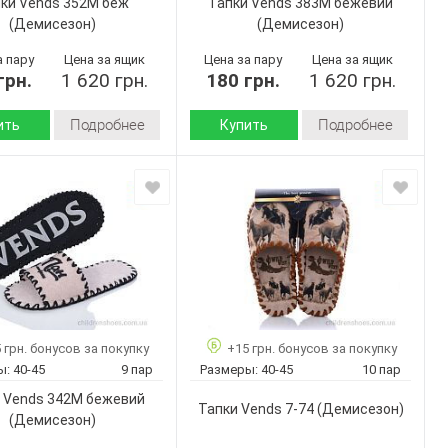
ки Vends 352M беж
Тапки Vends 383M бежевий
(Демисезон)
(Демисезон)
а пару
Цена за ящик
Цена за пару
Цена за ящик
грн.
1 620 грн.
180 грн.
1 620 грн.
Подробнее
Подробнее
ить
Купить
Демисезон
Демисезон
Сезон:
войлок
войлок
 верха:
Материал верха:
Страна
Украина
Украина
дитель:
производитель:
Vends
Vends
Бренд:
352M беж
383M
Артикул:
бежевий
40-45
40-45
Размер:
9
ар:
 грн. бонусов за покупку
+15 грн. бонусов за покупку
9
Кол-во пар:
Бежевый
ы:
40-45
9 пар
Размеры:
40-45
10 пар
Бежевый
Цвет:
Мужчины
 Vends 342M бежевий
Мужчины
Пол:
Тапки Vends 7-74
(Демисезон)
(Демисезон)