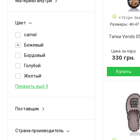
Материал внутри
Страна
велюр
-
производитель:
войлок
байка
+15 грн. бо
Бренд:
Цвет
Размеры:
40-47
искусственная замша
войлок
Артикул:
camel
Показать ещё 9
Тапки Vends 0
искусственный мех
Размер:
Бежевый
махра
Кол-во пар:
Цена за пару
Бордовый
330 грн.
Цвет:
Показать ещё 2
Пол:
Голубой
Купить
Желтый
Сезон:
Показать ещё 9
Материал верха:
Страна
производитель:
Поставщик
Бренд:
Acorus
Артикул:
Golden Lion
Размер:
Страна производитель
Inblue
Кол-во пар: