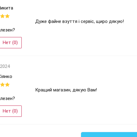
Микита
Дуже файне взуття і сервіс, щиро дякую!
лезен?
Нет (
0
)
 2024
Сіянко
Кращий магазин, дякую Вам!
лезен?
Нет (
0
)