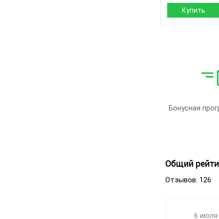
Купить
Сезон:
Материал верха:
Страна
производитель:
Бренд:
Артикул:
Размер:
Бонусная прог
Кол-во пар:
Цвет:
Пол:
Общий рейти
Отзывов: 126
6 июля