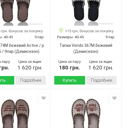
 грн. бонусов за покупку
+15 грн. бонусов за покупку
ы:
40-45
9 пар
Размеры:
40-45
9 пар
74M бежевий Active / p.
Тапки Vends 367M бежевий
5 / 9пар
(Демисезон)
(Демисезон)
а пару
Цена за ящик
Цена за пару
Цена за ящик
грн.
1 620 грн.
180 грн.
1 620 грн.
Подробнее
Подробнее
ить
Купить
Демисезон
Демисезон
Сезон:
Войлок
войлок
 :
Материал верха:
Страна
Украина
Украина
дитель:
производитель:
Vends
Vends
Бренд:
374M
367M