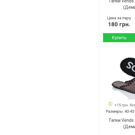
Тапки Vends
(Дем
Цена за пару
180 грн.
Купить
Сезон:
Материал верха:
Страна
производитель:
Бренд:
Артикул:
Размер:
+15 грн. бо
Кол-во пар:
Размеры:
40-45
Цвет:
Тапки Vends
Пол:
(Дем