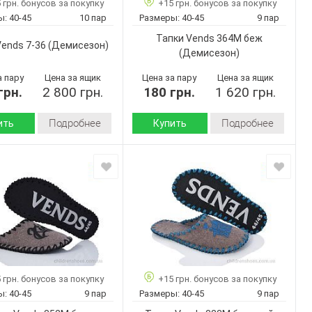
 грн. бонусов за покупку
+15 грн. бонусов за покупку
Бежевый
Бежевый
Цвет:
ы:
40-45
10 пар
Размеры:
40-45
9 пар
Мужчины
Мужчины
Пол:
Тапки Vends 364M беж
Vends 7-36
(Демисезон)
(Демисезон)
а пару
Цена за ящик
Цена за пару
Цена за ящик
грн.
2 800 грн.
180 грн.
1 620 грн.
Подробнее
Подробнее
ить
Купить
Демисезон
Демисезон
Сезон:
войлок
войлок
 верха:
Материал верха:
Страна
Украина
Украина
дитель:
производитель:
Vends
Vends
Бренд:
7-36
364M беж
Артикул:
40-45
40-45
Размер:
10
9
ар:
Кол-во пар:
 грн. бонусов за покупку
+15 грн. бонусов за покупку
Бежевый
Бежевый
Цвет:
ы:
40-45
9 пар
Размеры:
40-45
9 пар
Мужчины
Мужчины
Пол: