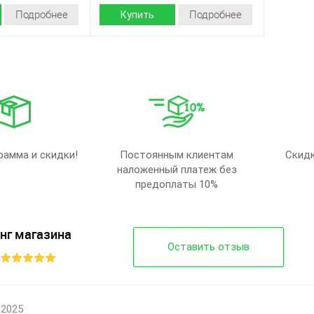
Подробнее
Подробнее
Купить
Демисезон
Демисезон
Сезон:
Текстиль
Текстиль
Материал верха:
Страна
Украина
Украина
производитель:
Vends
Vends
Бренд:
21-316 беж
21-310 беж
Артикул:
40-45
40-45
Размер:
рамма и скидки!
Постоянным клиентам
Скидк
9
10
Кол-во пар:
наложенный платеж без
Бежевый
Бежевый
Цвет:
предоплаты 10%
Мужчины
Мужчины
Пол:
нг магазина
Оставить отзыв
 2025