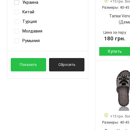
+15 грн. бо
Украина
Цвет:
JH-ЯН
Размеры:
40-45
Китай
Пол:
Jumay
Тапки Ven
Турция
(Дем
Показать ещё 23
Молдавия
Цена за пару
180 грн.
Румыния
Купить
Сезон:
Показать
Сбросить
Материал верха:
Страна
производитель:
Бренд:
Артикул:
Размер:
Кол-во пар:
+15 грн. бо
Цвет:
Размеры:
40-45
Пол: