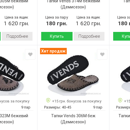
 305M бежевий
Тапки Vends 314M бежевий
Тап
исезон)
(Демисезон)
Цена за ящик
Цена за пару
Цена за ящик
Цена з
1 620 грн.
180 грн.
1 620 грн.
180 
Подробнее
Подробнее
Купить
Куп
Демисезон
Демисезон
Сезон:
Сезон:
Хит продаж
войлок
войлок
Материал верха:
Материал
Страна
Страна
Украина
Украина
производитель:
произво
Vends
Vends
Бренд:
Бренд:
305M
314M
Артикул:
Артикул:
бежевий
бежевий
Размер:
40-45
40-45
Размер:
Кол-во п
нусов за покупку
+15 грн. бонусов за покупку
+15
9
9
Кол-во пар:
Цвет:
9 пар
Размеры:
40-45
9 пар
Размер
Бежевый
Бежевый
Цвет:
Пол:
 323M бежевий
Тапки Vends 306M беж
Тапки
Мужчины
Мужчины
Пол:
исезон)
(Демисезон)