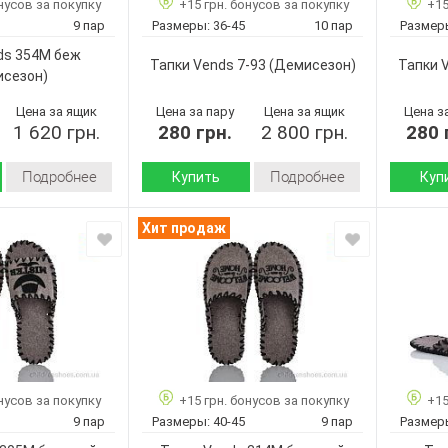
нусов за покупку
+15 грн. бонусов за покупку
+15
Бежевый
Бежевый
Цвет:
Цвет:
9 пар
Размеры:
36-45
10 пар
Размер
Мужчины
Мужчины
Пол:
Пол:
ds 354M беж
Тапки Vends 7-93
(Демисезон)
Тапки 
исезон)
Цена за ящик
Цена за пару
Цена за ящик
Цена з
1 620 грн.
280 грн.
2 800 грн.
280 
Подробнее
Подробнее
Купить
Куп
Демисезон
Демисезон
Сезон:
Сезон:
Хит продаж
войлок
войлок
Материал верха:
Материал
Страна
Страна
Украина
Украина
производитель:
произво
Vends
Vends
Бренд:
Бренд:
354M беж
7-93
Артикул:
Артикул:
40-45
36-45
Размер:
Размер:
9
10
Кол-во пар:
Кол-во п
нусов за покупку
+15 грн. бонусов за покупку
+15
Бежевый
Бежевый
Цвет:
Цвет:
9 пар
Размеры:
40-45
9 пар
Размер
Мужчины
Мужчины
Пол:
Пол: