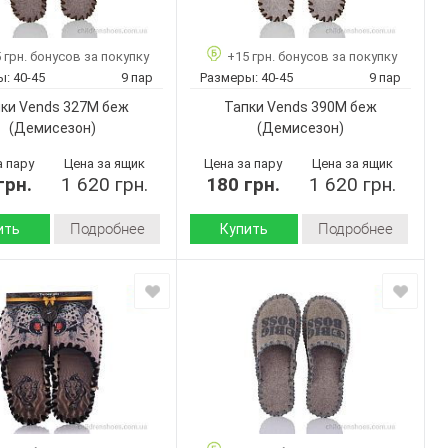
Артикул:
бежевий
бежевий
40-45
40-45
Размер:
 грн. бонусов за покупку
+15 грн. бонусов за покупку
9
9
ар:
Кол-во пар:
ы:
40-45
9 пар
Размеры:
40-45
9 пар
Бежевый
Бежевый
Цвет:
ки Vends 327M беж
Тапки Vends 390M беж
Мужчины
Мужчины
Пол:
(Демисезон)
(Демисезон)
а пару
Цена за ящик
Цена за пару
Цена за ящик
грн.
1 620 грн.
180 грн.
1 620 грн.
Подробнее
Подробнее
ить
Купить
Демисезон
Демисезон
Сезон:
войлок
войлок
 верха:
Материал верха:
Страна
Украина
Украина
дитель:
производитель:
Vends
Vends
Бренд:
327M беж
390M беж
Артикул:
40-45
40-45
Размер:
9
9
ар:
Кол-во пар: