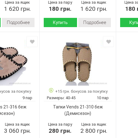
Цена за ящик
Цена за пару
Цена за ящик
Цена з
1 620 грн.
180 грн.
1 620 грн.
180 
Подробнее
Подробнее
Купить
Куп
Демисезон
Демисезон
Сезон:
Сезон:
войлок
войлок
Материал верха:
Материал
Страна
Страна
Украина
Украина
производитель:
произво
Vends
Vends
Бренд:
Бренд:
323M
306M беж
Артикул:
Артикул:
бежевий
40-45
Размер:
40-45
Размер:
9
Кол-во пар:
нусов за покупку
+15 грн. бонусов за покупку
9
Кол-во п
Бежевый
Цвет:
9 пар
Размеры:
40-45
10 пар
Бежевый
Цвет:
Мужчины
Пол:
s 21-316 беж
Тапки Vends 21-310 беж
Мужчины
Пол:
исезон)
(Демисезон)
Цена за ящик
Цена за пару
Цена за ящик
3 060 грн.
280 грн.
2 800 грн.