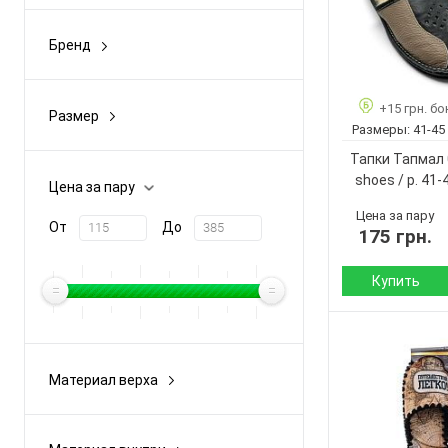
Демисезон
Бренд
Зима
Aslaps
Лето
Dago
+15 грн. бо
Размер
Размеры:
41-45
Fangre
25-36
Тапки Тапмал 
Floare
36-41
shoes / p. 41-
Цена за пару
Guirsa
36-45
Цена за пару
От
До
Показать ещё 25
175 грн.
36-47
37-41
Купить
Показать ещё 15
Сезон:
Материал верха:
Материал верха
Материал
Текстиль
внутри:
вельвет
Подошва :