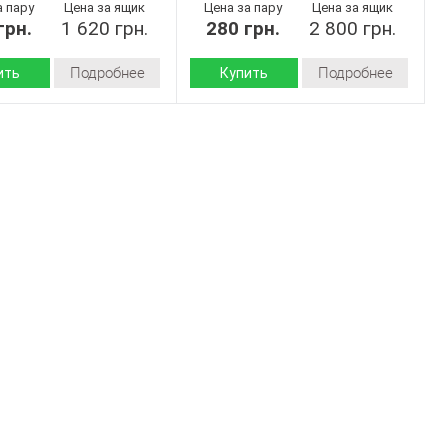
а пару
Цена за ящик
Цена за пару
Цена за ящик
грн.
1 620 грн.
280 грн.
2 800 грн.
Подробнее
Подробнее
ить
Купить
Демисезон
Демисезон
Сезон:
войлок
войлок
 верха:
Материал верха:
Страна
Украина
Украина
дитель:
производитель:
Vends
Vends
Бренд:
342M
7-74
Артикул:
бежевий
40-45
Размер:
40-45
10
Кол-во пар:
9
ар:
Бежевый
Цвет:
Бежевый
Мужчины
Пол:
Мужчины