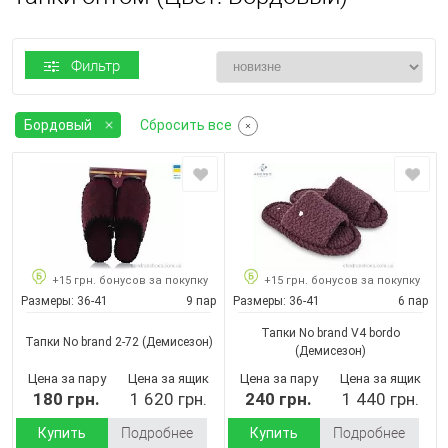
Фильтр
Бордовый
Сбросить все
+15 грн. бонусов за покупку
+15 грн. бонусов за покупку
Размеры:
36-41
9 пар
Размеры:
36-41
6 пар
Тапки No brand V4 bordo
Тапки No brand 2-72
(Демисезон)
(Демисезон)
Цена за пару
Цена за ящик
Цена за пару
Цена за ящик
180 грн.
1 620 грн.
240 грн.
1 440 грн.
Купить
Подробнее
Купить
Подробнее