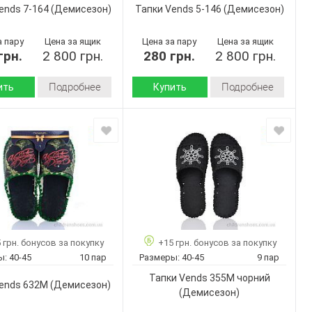
Черный
Черный
Цвет:
ends 7-164
(Демисезон)
Тапки Vends 5-146
(Демисезон)
Мужчины
Мужчины
Пол:
а пару
Цена за ящик
Цена за пару
Цена за ящик
грн.
2 800 грн.
280 грн.
2 800 грн.
Подробнее
Подробнее
ить
Купить
Демисезон
Демисезон
Сезон:
войлок
войлок
 верха:
Материал верха:
Страна
Украина
Украина
дитель:
производитель:
Vends
Vends
Бренд:
7-164
5-146
Артикул:
40-45
36-41
Размер:
10
10
ар:
Кол-во пар:
 грн. бонусов за покупку
+15 грн. бонусов за покупку
Черный
Черный
Цвет:
ы:
40-45
10 пар
Размеры:
40-45
9 пар
Мужчины
Мужчины
Пол:
Тапки Vends 355M чорний
ends 632M
(Демисезон)
(Демисезон)