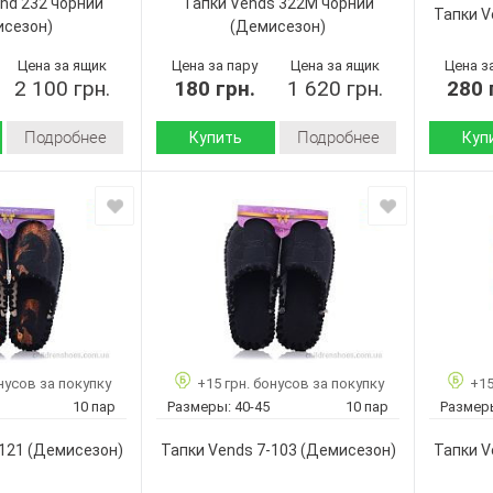
and 232 чорний
Тапки Vends 322M чорний
Мужчины
Мужчины
Пол:
Цвет:
Тапки V
исезон)
(Демисезон)
Пол:
Цена за ящик
Цена за пару
Цена за ящик
Цена з
2 100 грн.
180 грн.
1 620 грн.
280 
Подробнее
Подробнее
Купить
Куп
Демисезон
Демисезон
Сезон:
Сезон:
Текстиль
войлок
Материал верха:
Материал
Пвх
Страна
Страна
Украина
производитель:
произво
Китай
Vends
Бренд:
Бренд:
No brand
322M
Артикул:
Артикул:
чорний
232 чорний
Размер:
40-45
Размер:
41-46
Кол-во п
нусов за покупку
+15 грн. бонусов за покупку
+15
9
Кол-во пар:
12
Цвет:
10 пар
Размеры:
40-45
10 пар
Размер
Черный
Цвет:
Черный
Пол:
Мужчины
Пол:
121
(Демисезон)
Тапки Vends 7-103
(Демисезон)
Тапки V
Мужчины