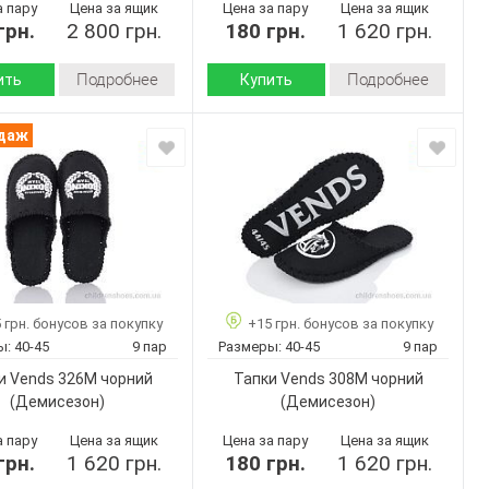
а пару
Цена за ящик
Цена за пару
Цена за ящик
грн.
2 800 грн.
180 грн.
1 620 грн.
Подробнее
Подробнее
ить
Купить
Демисезон
Демисезон
Сезон:
одаж
войлок
войлок
 верха:
Материал верха:
Страна
Украина
Украина
дитель:
производитель:
Vends
Vends
Бренд:
632M
355M
Артикул:
чорний
40-45
40-45
Размер:
10
ар:
 грн. бонусов за покупку
+15 грн. бонусов за покупку
9
Кол-во пар:
Черный
ы:
40-45
9 пар
Размеры:
40-45
9 пар
Черный
Цвет:
Мужчины
и Vends 326M чорний
Тапки Vends 308M чорний
Мужчины
Пол:
(Демисезон)
(Демисезон)
а пару
Цена за ящик
Цена за пару
Цена за ящик
грн.
1 620 грн.
180 грн.
1 620 грн.