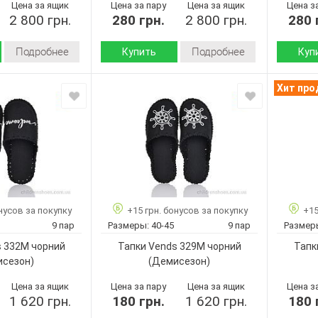
Цена за ящик
Цена за пару
Цена за ящик
Цена з
2 800 грн.
280 грн.
2 800 грн.
280 
Подробнее
Подробнее
Купить
Куп
Демисезон
Демисезон
Сезон:
Сезон:
Хит пр
войлок
войлок
Материал верха:
Материал
Страна
Страна
Украина
Украина
производитель:
произво
Vends
Vends
Бренд:
Бренд:
7-121
7-103
Артикул:
Артикул:
40-45
40-45
Размер:
Размер:
10
10
Кол-во пар:
Кол-во п
нусов за покупку
+15 грн. бонусов за покупку
+15
Черный
Черный
Цвет:
Цвет:
9 пар
Размеры:
40-45
9 пар
Размер
Мужчины
Мужчины
Пол:
Пол:
s 332M чорний
Тапки Vends 329M чорний
Тапк
исезон)
(Демисезон)
Цена за ящик
Цена за пару
Цена за ящик
Цена з
1 620 грн.
180 грн.
1 620 грн.
180 