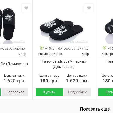
Демисезон
Демисезон
Сезон:
Сезон:
войлок
войлок
Материал верха:
Материал
Страна
Страна
Украина
Украина
производитель:
произво
Vends
Vends
Бренд:
Бренд:
7-160
379M
Артикул:
Артикул:
чорний
40-45
40-45
Размер:
Размер:
10
нусов за покупку
+15 грн. бонусов за покупку
+15
9
Кол-во пар:
Кол-во п
Черный
9 пар
Размеры:
40-45
9 пар
Размер
Черный
Цвет:
Цвет:
Мужчины
Тапки Vends 359M черный
Тап
Мужчины
Пол:
Пол:
99M
(Демисезон)
(Демисезон)
Цена за ящик
Цена за пару
Цена за ящик
Цена з
1 620 грн.
180 грн.
1 620 грн.
180 
Подробнее
Подробнее
Купить
Куп
Демисезон
Демисезон
Сезон:
Сезон:
войлок
войлок
Показать ещё
Материал верха:
Материал