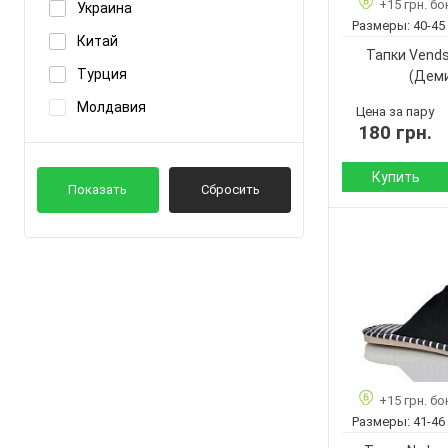
+15 грн. бо
Украина
Размер:
JH-ЯН
Размеры:
40-45
Китай
Кол-во пар:
Jumay
Тапки Vend
Цвет:
Турция
(Дем
Показать ещё 22
Пол:
Молдавия
Цена за пару
180 грн.
Купить
Показать
Сбросить
Сезон:
Материал верха:
Страна
производитель:
Бренд:
Артикул:
Размер:
+15 грн. бо
Кол-во пар:
Размеры:
41-46
Цвет: