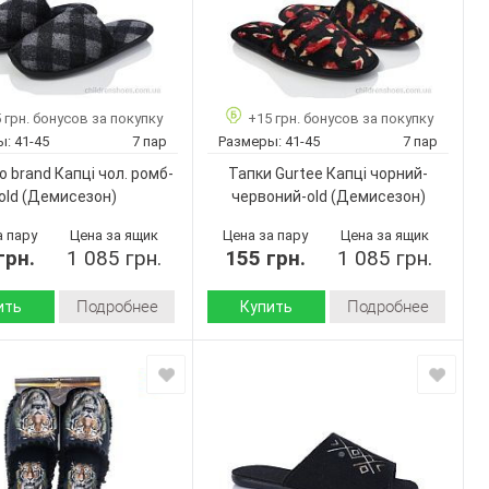
 грн. бонусов за покупку
+15 грн. бонусов за покупку
ы:
41-45
7 пар
Размеры:
41-45
7 пар
o brand Капці чол. ромб-
Тапки Gurtee Капці чорний-
old
(Демисезон)
червоний-old
(Демисезон)
а пару
Цена за ящик
Цена за пару
Цена за ящик
грн.
1 085 грн.
155 грн.
1 085 грн.
Подробнее
Подробнее
ить
Купить
Демисезон
Демисезон
Сезон:
Текстиль
Текстиль
 верха:
Материал верха:
Пвх
Пвх
 :
Подошва :
Страна
Турция
Турция
дитель:
производитель:
No brand
Gurtee
Бренд: