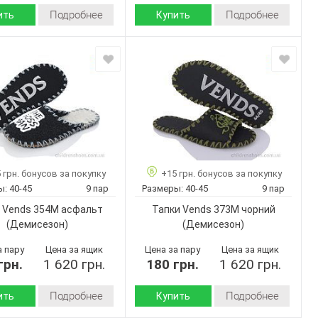
Подробнее
Подробнее
ить
Купить
Демисезон
Демисезон
Сезон:
войлок
войлок
 верха:
Материал верха:
Страна
Украина
Украина
дитель:
производитель:
Vends
Vends
Бренд:
326M
308M
Артикул:
чорний
чорний
40-45
40-45
Размер:
 грн. бонусов за покупку
+15 грн. бонусов за покупку
9
9
ар:
Кол-во пар:
ы:
40-45
9 пар
Размеры:
40-45
9 пар
Черный
Черный
Цвет:
 Vends 354M асфальт
Тапки Vends 373M чорний
Мужчины
Мужчины
Пол:
(Демисезон)
(Демисезон)
а пару
Цена за ящик
Цена за пару
Цена за ящик
грн.
1 620 грн.
180 грн.
1 620 грн.
Подробнее
Подробнее
ить
Купить