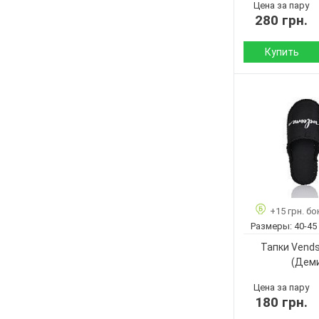
Цена за пару
280 грн.
Купить
Сезон:
Материал верха:
Страна
производитель:
Бренд:
Артикул:
Размер:
Кол-во пар:
+15 грн. бо
Цвет:
Размеры:
40-45
Пол:
Тапки Vend
(Дем
Цена за пару
180 грн.