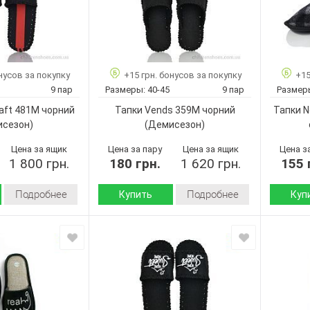
нусов за покупку
+15 грн. бонусов за покупку
+15
9 пар
Размеры:
40-45
9 пар
Размер
raft 481M чорний
Тапки Vends 359M чорний
Тапки N
исезон)
(Демисезон)
Цена за ящик
Цена за пару
Цена за ящик
Цена з
1 800 грн.
180 грн.
1 620 грн.
155 
Подробнее
Подробнее
Купить
Куп
Демисезон
Демисезон
Сезон:
Сезон:
Войлок
войлок
Материал верха:
Материал
Страна
Подошва
Украина
Украина
производитель:
Страна
Lucky Craft
Vends
Бренд:
произво
481M
359M
Бренд: