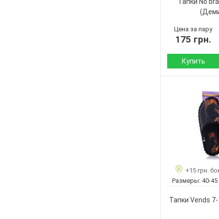
Тапки No br
Пол:
(Дем
Цена за пару
175 грн.
Купить
Сезон:
Материал верха:
Подошва :
Страна
производитель:
Бренд:
Артикул:
Размер:
+15 грн. бо
Кол-во пар:
Размеры:
40-45
Цвет:
Тапки Vends 7-
Пол: