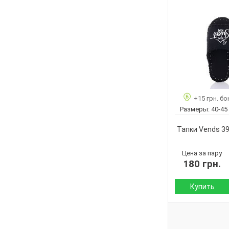
Сезон:
Материал верха:
Страна
производитель:
Бренд:
Артикул:
Размер:
Кол-во пар:
+15 грн. бо
Цвет:
Размеры:
40-45
Пол:
Тапки Vends 3
Цена за пару
180 грн.
Купить
Сезон:
Материал верха: