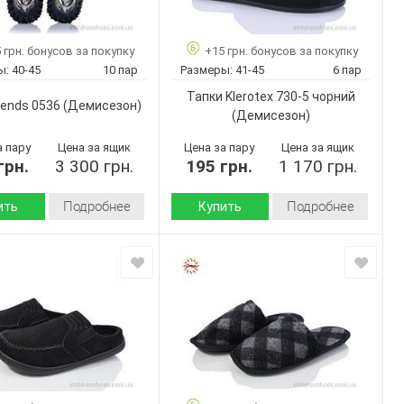
Капці чол.
Капці
ромб-old
чорний-
Артикул:
 грн. бонусов за покупку
+15 грн. бонусов за покупку
червоний-
41-45
ы:
40-45
10 пар
Размеры:
41-45
6 пар
old
7
ар:
41-45
Тапки Klerotex 730-5 чорний
Размер:
Черный
Vends 0536
(Демисезон)
(Демисезон)
7
Кол-во пар:
Мужчины
Черный
Цвет:
а пару
Цена за ящик
Цена за пару
Цена за ящик
грн.
3 300 грн.
195 грн.
1 170 грн.
Мужчины
Пол:
Подробнее
Подробнее
ить
Купить
Демисезон
Демисезон
Сезон:
войлок
войлок
 верха:
Материал верха:
Пена
Подошва :
Украина
дитель:
Страна
Китай
Vends
производитель:
0536
Klerotex
Бренд:
40-45
730-5
Артикул:
чорний
10
ар: