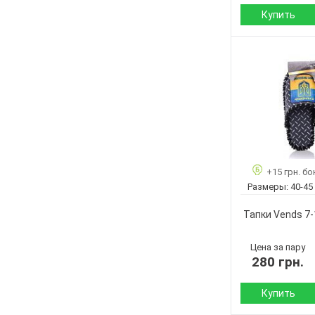
Купить
Сезон:
Материал верха:
Страна
производитель:
Бренд:
Артикул:
Размер:
+15 грн. бо
Кол-во пар:
Размеры:
40-45
Цвет:
Пол:
Тапки Vends 7-
Цена за пару
280 грн.
Купить