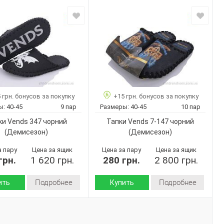
Демисезон
Демисезон
Сезон:
войлок
войлок
 верха:
Материал верха:
Страна
Украина
Украина
дитель:
производитель:
Vends
Vends
Бренд:
354M
373M
Артикул:
асфальт
чорний
40-45
40-45
Размер:
 грн. бонусов за покупку
+15 грн. бонусов за покупку
9
9
ар:
Кол-во пар:
ы:
40-45
9 пар
Размеры:
40-45
10 пар
Черный
Черный
Цвет:
ки Vends 347 чорний
Тапки Vends 7-147 чорний
Мужчины
Мужчины
Пол:
(Демисезон)
(Демисезон)
а пару
Цена за ящик
Цена за пару
Цена за ящик
грн.
1 620 грн.
280 грн.
2 800 грн.
Подробнее
Подробнее
ить
Купить
Демисезон
Демисезон
Сезон:
войлок
войлок
 верха:
Материал верха: