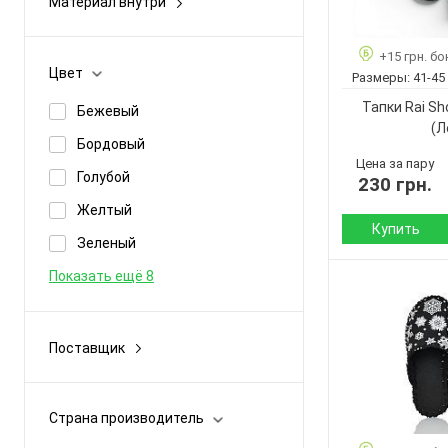
Материал внутри
Артикул:
велюр
-
Размер:
войлок
байка
+15 грн. бо
Кол-во пар:
Цвет
Размеры:
41-45
искусственная замша
войлок
Цвет:
Тапки Rai S
Бежевый
Пол:
Показать ещё 7
искусственный мех
(Л
Бордовый
текстиль
Цена за пару
Голубой
230 грн.
Показать ещё 1
Желтый
Купить
Зеленый
Сезон:
Показать ещё 8
Материал верха:
Материал внутр
Подошва :
Поставщик
Acorus
Страна
производитель:
Golden Lion
Бренд:
Страна производитель
Inblue
Артикул: