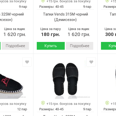
нусов за покупку
+15 грн. бонусов за покупку
+15
9
Кол-во пар:
41-45
Цвет:
9 пар
Размеры:
40-45
9 пар
Размер
Черный
Цвет:
6
Пол:
s 325M чорний
Тапки Vends 315M чорний
Тап
Мужчины
Пол:
Черный
исезон)
(Демисезон)
Мужчины
Цена за ящик
Цена за пару
Цена за ящик
Цена з
1 620 грн.
180 грн.
1 620 грн.
300 
Подробнее
Подробнее
Купить
Куп
Демисезон
Демисезон
Сезон:
Сезон:
войлок
войлок
Материал верха:
Материал
Страна
Украина
Украина
производитель:
Подошва
Vends
Vends
Бренд:
Страна
произво
325M
315M
Артикул:
чорний
чорний
Бренд:
40-45
40-45
Размер:
Артикул:
нусов за покупку
+15 грн. бонусов за покупку
+15
9
9
Кол-во пар:
Размер:
12 пар
Размеры:
40-45
9 пар
Размер
Черный
Черный
Цвет:
Кол-во п