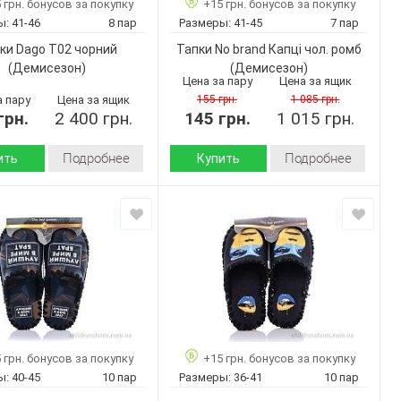
 грн. бонусов за покупку
+15 грн. бонусов за покупку
41-45
Размер:
Черный
ы:
41-46
8 пар
Размеры:
41-45
7 пар
6
Кол-во пар:
Мужчины
ки Dago T02 чорний
Тапки No brand Капці чол. ромб
Черный
Цвет:
(Демисезон)
(Демисезон)
Мужчины
Пол:
Цена за пару
Цена за ящик
а пару
Цена за ящик
155 грн.
1 085 грн.
грн.
2 400 грн.
145 грн.
1 015 грн.
Подробнее
Подробнее
ить
Купить
Демисезон
Демисезон
Сезон:
искусственная
Текстиль
Материал верха:
 верха:
замша
Пвх
Подошва :
Пвх
 :
Страна
Турция
производитель:
Украина
дитель:
No brand
Бренд:
Dago
Капці чол.
Артикул:
T02 чорний
ромб
 грн. бонусов за покупку
+15 грн. бонусов за покупку
41-46
41-45
Размер:
ы:
40-45
10 пар
Размеры:
36-41
10 пар
8
7
ар:
Кол-во пар: