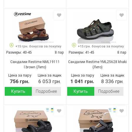
+15 грн. бонусов за покупку
+15 грн. бонусов за покупку
Размеры:
40-45
8 пар
Размеры:
41-45
8 пар
Сандалии Restime NML19111
Сандалии Restime YML25628 khaki
l.brown
(Лето)
(Лето)
Цена за пару
Цена за ящик
Цена за пару
Цена за ящик
756 грн.
6 053 грн.
1 041 грн.
8 336 грн.
Купить
Подробнее
Купить
Подробнее