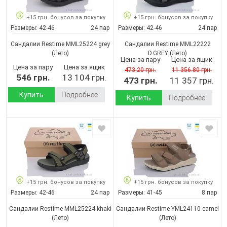
+15 грн. бонусов за покупку
+15 грн. бонусов за покупку
Размеры:
42-46
24 пар
Размеры:
42-46
24 пар
Сандалии Restime MML25224 grey
Сандалии Restime MML22222
(Лето)
D.GREY
(Лето)
Цена за пару
Цена за ящик
Цена за пару
Цена за ящик
473.20 грн.
11 356.80 грн.
546 грн.
13 104 грн.
473 грн.
11 357 грн.
Купить
Подробнее
Купить
Подробнее
+15 грн. бонусов за покупку
+15 грн. бонусов за покупку
Размеры:
42-46
24 пар
Размеры:
41-45
8 пар
Сандалии Restime MML25224 khaki
Сандалии Restime YML24110 camel
(Лето)
(Лето)