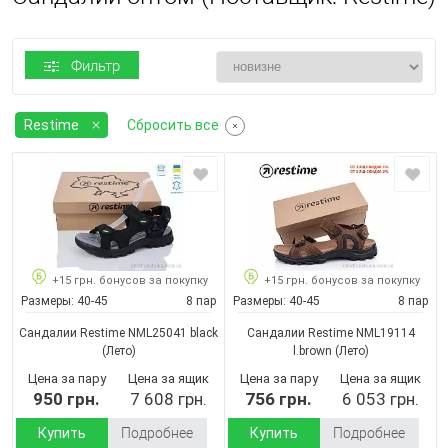
Фильтр
Restime
Сбросить все
+15 грн. бонусов за покупку
+15 грн. бонусов за покупку
Размеры:
40-45
8 пар
Размеры:
40-45
8 пар
Сандалии Restime NML25041 black
Сандалии Restime NML19114
(Лето)
l.brown
(Лето)
Цена за пару
Цена за ящик
Цена за пару
Цена за ящик
950 грн.
7 608 грн.
756 грн.
6 053 грн.
Купить
Подробнее
Купить
Подробнее