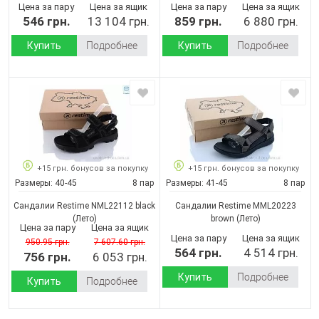
Цена за пару
Цена за ящик
Цена за пару
Цена за ящик
546 грн.
13 104 грн.
859 грн.
6 880 грн.
Купить
Подробнее
Купить
Подробнее
+15 грн. бонусов за покупку
+15 грн. бонусов за покупку
Размеры:
40-45
8 пар
Размеры:
41-45
8 пар
Сандалии Restime NML22112 black
Сандалии Restime MML20223
(Лето)
brown
(Лето)
Цена за пару
Цена за ящик
Цена за пару
Цена за ящик
950.95 грн.
7 607.60 грн.
564 грн.
4 514 грн.
756 грн.
6 053 грн.
Купить
Подробнее
Купить
Подробнее