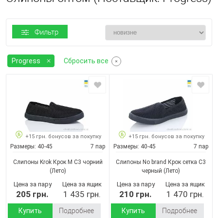
Фильтр
Progress
Сбросить все
+15 грн. бонусов за покупку
+15 грн. бонусов за покупку
Размеры:
40-45
7 пар
Размеры:
40-45
7 пар
Слипоны Krok Крок М С3 чорний
Слипоны No brand Крок сетка C3
(Лето)
черный
(Лето)
Цена за пару
Цена за ящик
Цена за пару
Цена за ящик
205 грн.
1 435 грн.
210 грн.
1 470 грн.
Купить
Подробнее
Купить
Подробнее