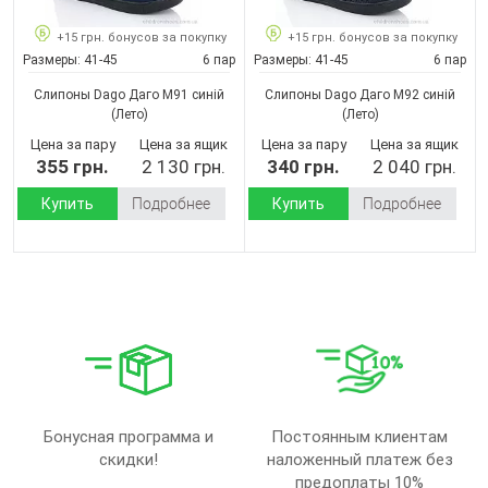
+15 грн. бонусов за покупку
+15 грн. бонусов за покупку
Размеры:
41-45
6 пар
Размеры:
41-45
6 пар
Слипоны Dago Даго М91 синій
Слипоны Dago Даго М92 синій
(Лето)
(Лето)
Цена за пару
Цена за ящик
Цена за пару
Цена за ящик
355 грн.
2 130 грн.
340 грн.
2 040 грн.
Купить
Подробнее
Купить
Подробнее
Бонусная программа и
Постоянным клиентам
скидки!
наложенный платеж без
предоплаты 10%