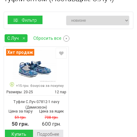
Фильтр
С.Луч
Сбросить все
Хит продаж
+15 грн. бонусов за покупку
Размеры:
20-25
12 пар
Туфли С.Луч G7812-1 navy
(Демисезон)
Цена за пару
Цена за ящик
59 грн.
708 грн.
50 грн.
600 грн.
Купить
Подробнее