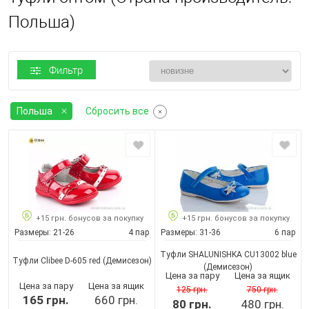
Польша)
Фильтр
Польша
Сбросить все
+15 грн. бонусов за покупку
+15 грн. бонусов за покупку
Размеры:
21-26
4 пар
Размеры:
31-36
6 пар
Туфли SHALUNISHKA CU13002 blue
Туфли Clibee D-605 red
(Демисезон)
(Демисезон)
Цена за пару
Цена за ящик
Цена за пару
Цена за ящик
125 грн.
750 грн.
165 грн.
660 грн.
80 грн.
480 грн.