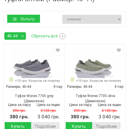
Фильтр
40-44
Сбросить все
+15 грн. бонусов за покупку
+15 грн. бонусов за покупку
Размеры:
40-44
8 пар
Размеры:
40-44
8 пар
Туфли Wonex 7705 grey
Туфли Wonex 7705 oliva
(Демисезон)
(Демисезон)
Цена за пару
Цена за ящик
Цена за пару
Цена за ящик
390 грн.
3 120 грн.
390 грн.
3 120 грн.
380 грн.
3 040 грн.
380 грн.
3 040 грн.
Купить
Подробнее
Купить
Подробнее