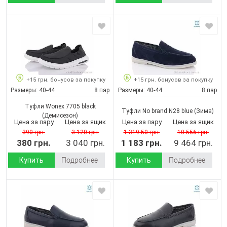
+15 грн. бонусов за покупку
+15 грн. бонусов за покупку
Размеры:
40-44
8 пар
Размеры:
40-44
8 пар
Туфли Wonex 7705 black
Туфли No brand N28 blue
(Зима)
(Демисезон)
Цена за пару
Цена за ящик
Цена за пару
Цена за ящик
390 грн.
3 120 грн.
1 319.50 грн.
10 556 грн.
380 грн.
3 040 грн.
1 183 грн.
9 464 грн.
Купить
Подробнее
Купить
Подробнее