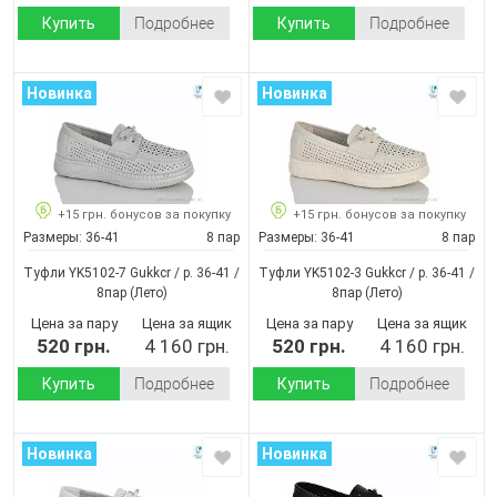
Купить
Подробнее
Купить
Подробнее
Новинка
Новинка
+15 грн. бонусов за покупку
+15 грн. бонусов за покупку
Размеры:
36-41
8 пар
Размеры:
36-41
8 пар
Туфли YK5102-7 Gukkcr / p. 36-41 /
Туфли YK5102-3 Gukkcr / p. 36-41 /
8пар
(Лето)
8пар
(Лето)
Цена за пару
Цена за ящик
Цена за пару
Цена за ящик
520 грн.
4 160 грн.
520 грн.
4 160 грн.
Купить
Подробнее
Купить
Подробнее
Новинка
Новинка