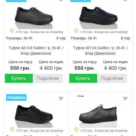
+15 грн. бонусов за покупку
+15 грн. бонусов за покупку
Размеры:
36-41
8 пар
Размеры:
36-41
8 пар
Туфли 4213-8 Gukkcr / p. 36-41 /
Туфли 4213-6 Gukkcr / p. 36-41 /
8пар
(Демисезон)
8пар
(Демисезон)
Цена за пару
Цена за ящик
Цена за пару
Цена за ящик
550 грн.
4 400 грн.
550 грн.
4 400 грн.
Купить
Подробнее
Купить
Подробнее
Новинка
+15 грн. бонусов за покупку
+15 грн. бонусов за покупку