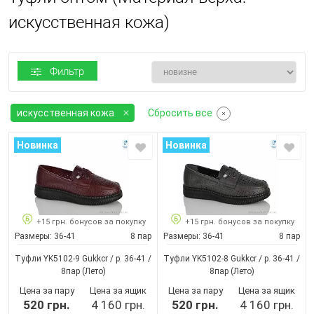
искусственная кожа)
Фильтр
искусственная кожа
Сбросить все
Новинка
Новинка
+15 грн. бонусов за покупку
+15 грн. бонусов за покупку
Размеры:
36-41
8 пар
Размеры:
36-41
8 пар
Туфли YK5102-9 Gukkcr / p. 36-41 /
Туфли YK5102-8 Gukkcr / p. 36-41 /
8пар
(Лето)
8пар
(Лето)
Цена за пару
Цена за ящик
Цена за пару
Цена за ящик
520 грн.
4 160 грн.
520 грн.
4 160 грн.