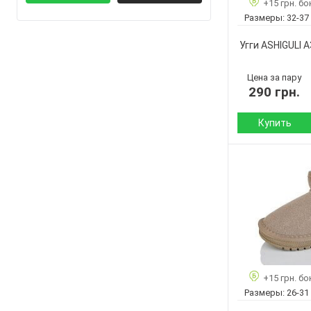
+15 грн. бо
Бренд:
Размеры:
32-37
Артикул:
Размер:
Угги ASHIGULI 
Кол-во пар:
Цвет:
Цена за пару
290 грн.
Купить
Сезон:
Материал верха:
Материал
внутри:
Подошва :
Страна
производитель:
+15 грн. бо
Бренд:
Размеры:
26-31
Артикул: