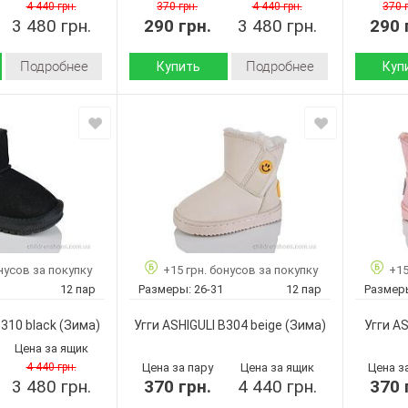
Коричневый
Черный
Цвет:
Цвет:
4 440 грн.
370 грн.
4 440 грн.
370 
3 480 грн.
290 грн.
3 480 грн.
290 
Девочка
Девочка
Пол:
Пол:
Подробнее
Подробнее
Купить
Куп
Зима
Зима
Сезон:
Сезон:
искусственная
искусственная
Материал верха:
Материал
замша
замша
искусственный
искусственный
Материал
Материа
мех
мех
внутри:
внутри:
Пвх
Пвх
Подошва :
Подошва
Страна
Страна
Китай
Китай
производитель:
произво
нусов за покупку
+15 грн. бонусов за покупку
+15
ASHIGULI
ASHIGULI
Бренд:
Бренд:
12 пар
Размеры:
26-31
12 пар
Размер
B312 pink
B312 black
Артикул:
Артикул:
26-31
26-31
Размер:
Размер:
B310 black
(Зима)
Угги ASHIGULI B304 beige
(Зима)
Угги AS
12
12
Кол-во пар:
Кол-во п
Цена за ящик
Розовый
Черный
Цвет:
Цвет:
4 440 грн.
Цена за пару
Цена за ящик
Цена з
3 480 грн.
370 грн.
4 440 грн.
370 
Девочка
Девочка
Пол:
Пол: