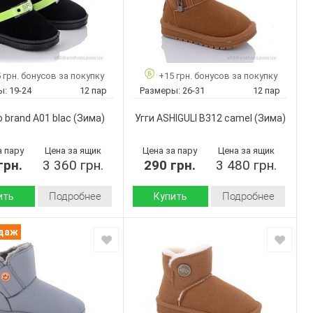
 грн. бонусов за покупку
+15 грн. бонусов за покупку
ы:
19-24
12 пар
Размеры:
26-31
12 пар
o brand A01 blac
(Зима)
Угги ASHIGULI B312 camel
(Зима)
а пару
Цена за ящик
Цена за пару
Цена за ящик
грн.
3 360 грн.
290 грн.
3 480 грн.
Подробнее
Подробнее
ить
Купить
Зима
Зима
Сезон:
одаж
искусственная
искусственная
 верха:
Материал верха:
замша
замша
искусственный
искусственный
л
Материал
мех
мех
внутри:
Пвх
Пвх
 :
Подошва :