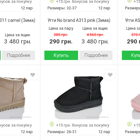
нусов за покупку
+15 грн. бонусов за покупку
+15
ASHIGULI
ASHIGULI
Бренд:
Бренд:
12 пар
Размеры:
32-37
12 пар
Размер
A304 pink
A304 beige
Артикул:
Артикул:
32-37
32-37
Размер:
Размер:
A311 camel
(Зима)
Угги No brand A313 pink
(Зима)
Угги AS
12
12
Кол-во пар:
Кол-во п
Цена за пару
Цена за ящик
Цена з
Розовый
Бежевый
Цвет:
Цвет:
Цена за ящик
380 грн.
4 560 грн.
370 
3 480 грн.
290 грн.
3 480 грн.
290 
Подробнее
Подробнее
Купить
Куп
Зима
Зима
Сезон:
Сезон:
искусственная
искусственная
Материал верха:
Материал
замша
замша
искусственный
искусственный
Материал
Материа
мех
мех
внутри:
внутри:
Пвх
Пвх
Подошва :
Подошва
Страна
Страна
Китай
Китай
производитель:
произво
нусов за покупку
+15 грн. бонусов за покупку
+15
ASHIGULI
No brand
Бренд:
Бренд:
12 пар
Размеры:
26-31
12 пар
Размер
A311 camel
A313 pink
Артикул:
Артикул: