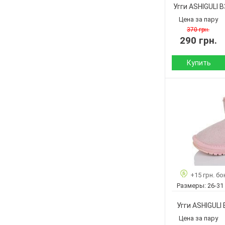
Размер:
Угги ASHIGULI 
Кол-во пар:
Цена за пару
Цвет:
370 грн.
290 грн.
Купить
Сезон:
Материал верха:
Материал
внутри:
Подошва :
Страна
производитель:
+15 грн. бо
Бренд:
Размеры:
26-31
Артикул:
Размер:
Угги ASHIGULI 
Кол-во пар:
Цена за пару