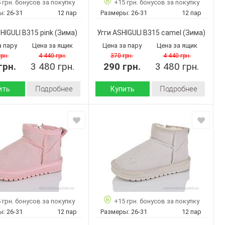
 грн. бонусов за покупку
+15 грн. бонусов за покупку
ASHIGULI
ASHIGULI
Бренд:
ы:
26-31
12 пар
Размеры:
26-31
12 пар
A304 grey
A310 camel
Артикул:
32-37
32-37
Размер:
HIGULI B315 pink
(Зима)
Угги ASHIGULI B315 camel
(Зима)
12
12
ар:
Кол-во пар:
а пару
Цена за ящик
Цена за пару
Цена за ящик
Серый
camel
Цвет:
грн.
4 440 грн.
370 грн.
4 440 грн.
грн.
3 480 грн.
290 грн.
3 480 грн.
Подробнее
Подробнее
ить
Купить
Зима
Зима
Сезон:
искусственная
искусственная
 верха:
Материал верха:
замша
замша
искусственный
искусственный
л
Материал
мех
мех
внутри:
Пвх
Пвх
 :
Подошва :
Страна
Китай
Китай
дитель:
производитель:
 грн. бонусов за покупку
+15 грн. бонусов за покупку
ASHIGULI
ASHIGULI
Бренд:
ы:
26-31
12 пар
Размеры:
26-31
12 пар
B315 pink
B315 camel
Артикул: