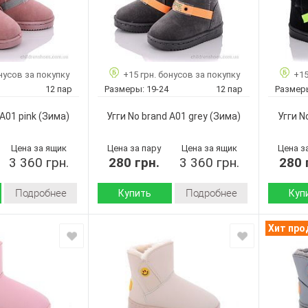
нусов за покупку
+15 грн. бонусов за покупку
+15
12 пар
Размеры:
19-24
12 пар
Размер
 A01 pink
(Зима)
Угги No brand A01 grey
(Зима)
Угги N
Цена за ящик
Цена за пару
Цена за ящик
Цена з
3 360 грн.
280 грн.
3 360 грн.
280 
Подробнее
Подробнее
Купить
Куп
Зима
Зима
Сезон:
Сезон:
Хит пр
искусственная
искусственная
Материал верха:
Материал
замша
замша
искусственный
искусственный
Материал
Материа
мех
мех
внутри:
внутри:
Пвх
Пвх
Подошва :
Подошва