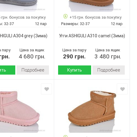
Страна
Китай
Китай
дитель:
производитель:
 грн. бонусов за покупку
+15 грн. бонусов за покупку
No brand
ASHIGULI
Бренд:
ы:
32-37
12 пар
Размеры:
32-37
12 пар
A01 blac
B312 camel
Артикул:
19-24
26-31
Размер:
HIGULI A304 grey
(Зима)
Угги ASHIGULI A310 camel
(Зима)
12
12
ар:
Кол-во пар:
Черный
camel
Цвет:
а пару
Цена за ящик
Цена за пару
Цена за ящик
грн.
4 680 грн.
290 грн.
3 480 грн.
Девочка
Подробнее
Подробнее
ить
Купить
Зима
Зима
Сезон:
искусственная
искусственная
 верха:
Материал верха:
кожа
замша
искусственный
искусственный
л
Материал
мех
мех
внутри:
Пвх
Пвх
 :
Подошва :
Страна
Китай
Китай
дитель:
производитель: