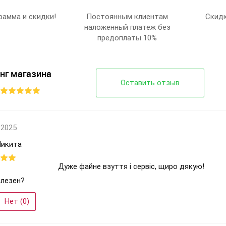
Milinda
рамма и скидки!
Постоянным клиентам
Скидк
Q01-2
наложенный платеж без
36-41
предоплаты 10%
8
Коричневый
Женщины
нг магазина
Оставить отзыв
 2025
Микита
Дуже файне взуття і сервіс, щиро дякую!
лезен?
Нет (
0
)