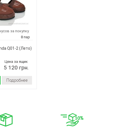
нусов за покупку
8 пар
nda Q01-2
(Лето)
Цена за ящик
5 120 грн.
Подробнее
Лето
искусственная
замша
Пена
Китай