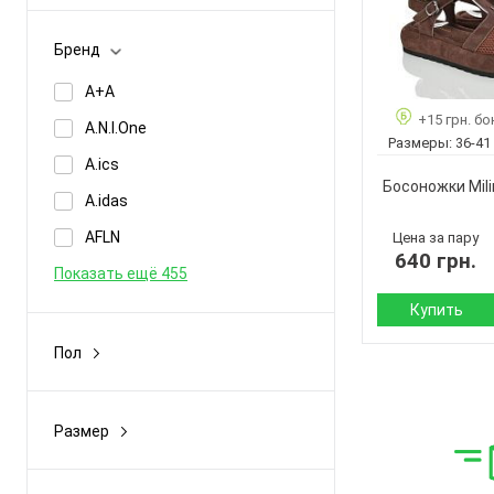
Демисезон
Бренд
Зима
A+A
Лето
+15 грн. бо
A.N.I.One
Размеры:
36-41
A.ics
Босоножки Mili
A.idas
AFLN
Цена за пару
640 грн.
Показать ещё 455
Купить
Пол
Сезон:
Женщины
Материал верха:
Мужчины
Размер
Подошва :
Унисекс
22-41
Страна
производитель:
26-31