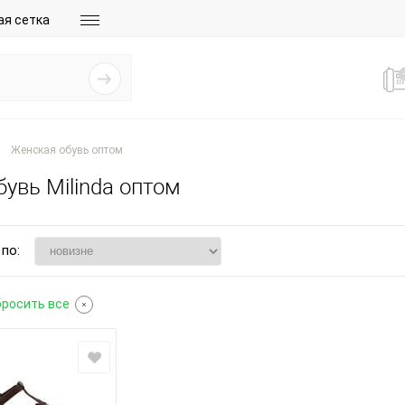
ая сетка
Женская обувь оптом
увь Milinda оптом
по:
бросить все