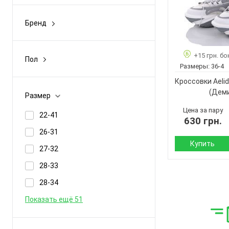
Демисезон
Бренд
Зима
A+A
Лето
A.N.I.One
+15 грн. бо
Пол
Размеры:
36-4
A.ics
Женщины
Кроссовки Aelid
A.idas
Унисекс
(Дем
Размер
AFLN
Цена за пару
22-41
Показать ещё 444
630 грн.
26-31
Купить
27-32
Сезон:
28-33
28-34
Материал верха:
Показать ещё 51
Материал
внутри:
Подошва :