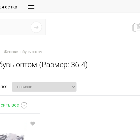
ая сетка
Женская обувь оптом
увь оптом (Размер: 36-4)
по:
сить все