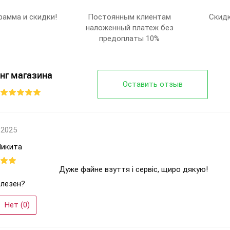
Китай
рамма и скидки!
Постоянным клиентам
Скидк
наложенный платеж без
Aelida
предоплаты 10%
8203 white-
grey
36-4
нг магазина
1
Оставить отзыв
Белый
Женщины
 2025
Микита
Дуже файне взуття і сервіс, щиро дякую!
лезен?
Нет (
0
)