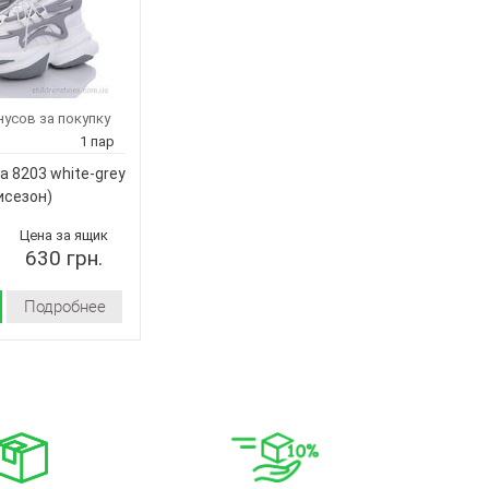
нусов за покупку
1 пар
a 8203 white-grey
исезон)
Цена за ящик
630 грн.
Подробнее
Демисезон
искусственная
кожа
текстиль
Пена