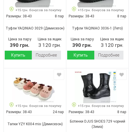
+15 грн. бонусов за покупку
+15 грн. бонусов за покупку
Размеры:
38-43
8 пар
Размеры:
38-43
8 пар
Туфли YAQINIAO 3029
(Демисезон)
Туфли YAQINIAO 3036-1
(Лето)
Цена за пару
Цена за ящик
Цена за пару
Цена за ящик
390 грн.
3 120 грн.
390 грн.
3 120 грн.
Купить
Подробнее
Купить
Подробнее
+15 грн. бонусов за покупку
+15 грн. бонусов за покупку
Размеры:
38-43
24 пар
Размеры:
38-43
8 пар
Ботинки DJUS SHOES 729 чорний
Тапки YZY K004 mix
(Демисезон)
(Зима)