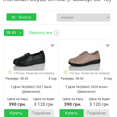
Фильтр
38-43
Сбросить все
+15 грн. бонусов за покупку
+15 грн. бонусов за покупку
Размеры:
38-43
8 пар
Размеры:
38-43
8 пар
Туфли YAQINIAO 3027 black
Туфли YAQINIAO 3028 brown
(Демисезон)
(Демисезон)
Цена за пару
Цена за ящик
Цена за пару
Цена за ящик
390 грн.
3 120 грн.
390 грн.
3 120 грн.
Купить
Подробнее
Купить
Подробнее