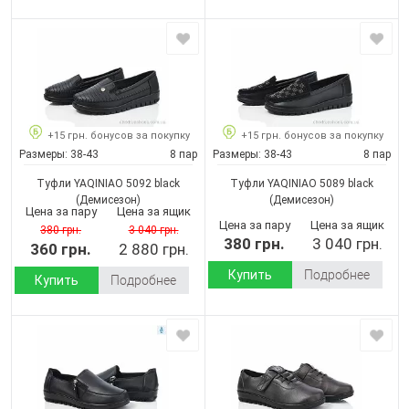
+15 грн. бонусов за покупку
+15 грн. бонусов за покупку
Размеры:
38-43
8 пар
Размеры:
38-43
8 пар
Туфли YAQINIAO 5092 black
Туфли YAQINIAO 5089 black
(Демисезон)
(Демисезон)
Цена за пару
Цена за ящик
Цена за пару
Цена за ящик
380 грн.
3 040 грн.
380 грн.
3 040 грн.
360 грн.
2 880 грн.
Купить
Подробнее
Купить
Подробнее