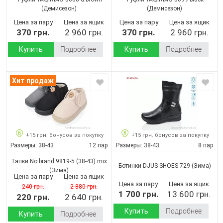
(Демисезон)
(Демисезон)
Цена за пару
Цена за ящик
Цена за пару
Цена за ящик
370 грн.
2 960 грн.
370 грн.
2 960 грн.
Купить
Подробнее
Купить
Подробнее
Хит продаж
+15 грн. бонусов за покупку
+15 грн. бонусов за покупку
Размеры:
38-43
12 пар
Размеры:
38-43
8 пар
Тапки No brand 9819-5 (38-43) mix
Ботинки DJUS SHOES 729
(Зима)
(Зима)
Цена за пару
Цена за ящик
Цена за пару
Цена за ящик
240 грн.
2 880 грн.
1 700 грн.
13 600 грн.
220 грн.
2 640 грн.
Купить
Подробнее
Купить
Подробнее