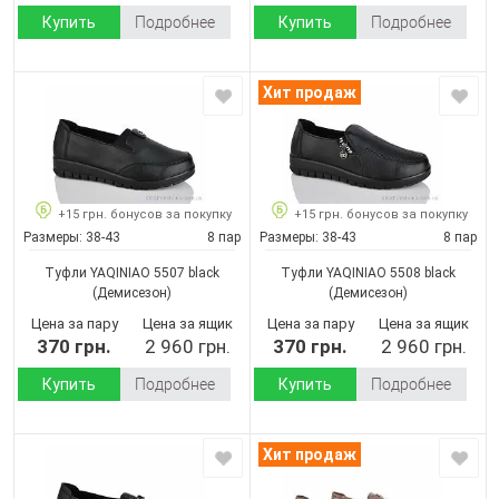
Купить
Подробнее
Купить
Подробнее
Хит продаж
+15 грн. бонусов за покупку
+15 грн. бонусов за покупку
Размеры:
38-43
8 пар
Размеры:
38-43
8 пар
Туфли YAQINIAO 5507 black
Туфли YAQINIAO 5508 black
(Демисезон)
(Демисезон)
Цена за пару
Цена за ящик
Цена за пару
Цена за ящик
370 грн.
2 960 грн.
370 грн.
2 960 грн.
Купить
Подробнее
Купить
Подробнее
Хит продаж