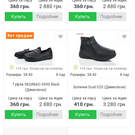
Цена за пару
Цена за ящик
Цена за пару
Цена за ящик
360 грн.
2 880 грн.
360 грн.
2 880 грн.
Купить
Подробнее
Купить
Подробнее
Хит продаж
+15 грн. бонусов за покупку
+15 грн. бонусов за покупку
Размеры:
38-43
8 пар
Размеры:
38-43
8 пар
Туфли YAQINIAO 5096 black
Ботинки Dual D25
(Демисезон)
(Демисезон)
Цена за пару
Цена за ящик
Цена за пару
Цена за ящик
360 грн.
2 880 грн.
410 грн.
3 280 грн.
Купить
Подробнее
Купить
Подробнее