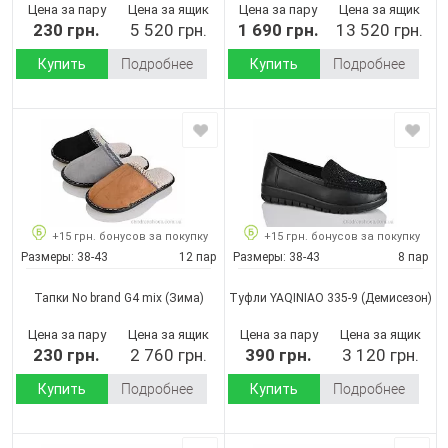
Цена за пару
Цена за ящик
Цена за пару
Цена за ящик
230 грн.
5 520 грн.
1 690 грн.
13 520 грн.
Купить
Подробнее
Купить
Подробнее
+15 грн. бонусов за покупку
+15 грн. бонусов за покупку
Размеры:
38-43
12 пар
Размеры:
38-43
8 пар
Тапки No brand G4 mix
(Зима)
Туфли YAQINIAO 335-9
(Демисезон)
Цена за пару
Цена за ящик
Цена за пару
Цена за ящик
230 грн.
2 760 грн.
390 грн.
3 120 грн.
Купить
Подробнее
Купить
Подробнее