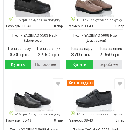
+15 грн. бонусов за покупку
+15 грн. бонусов за покупку
Размеры:
38-43
8 пар
Размеры:
38-43
8 пар
Туфли YAQINIAO 5503 black
Туфли YAQINIAO 5088 brown
(Демисезон)
(Демисезон)
Цена за пару
Цена за ящик
Цена за пару
Цена за ящик
370 грн.
2 960 грн.
370 грн.
2 960 грн.
Купить
Подробнее
Купить
Подробнее
Хит продаж
+15 грн. бонусов за покупку
+15 грн. бонусов за покупку
Размеры:
38-43
8 пар
Размеры:
38-43
8 пар
Туфли YAQINIAO 5088 d.brown
Туфли YAQINIAO 5099 black