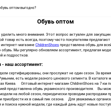
обувь оптом выгодно?
Обувь оптом
уделить много внимания. Этот вопрос актуален для закупщико
й товар есть всегда, поэтому часто покупателям предлагают
м интернет-магазине
ChildrenShoes
представлена обувь для все
обувь. Мы регулярно обновляем ассортимент, предлагая моде
ей и подростков.
 наш ассортимент:
дели сертифицированы, они прослужат не один сезон. За вре
Румынии, есть модели разного ценового сегмента. В каталоге 
инах Киева. Оптовый интернет-магазин ChildrenShoes на 7 км
рией представлена обувь украинского производителя. Вы може
 модели на любой сезон, периодически проводим распродажи 
 приобрести их в самый пик сезона. Для уважаемых организа
и поиска нужной модели, где каждый день идут новые поступ