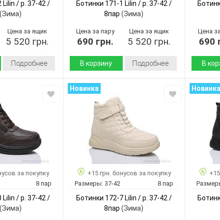
ilin / p. 37-42 /
Ботинки 171-1 Lilin / p. 37-42 /
Ботинки
(Зима)
8пар
(Зима)
Цена за ящик
Цена за пару
Цена за ящик
Цена з
5 520 грн.
690 грн.
5 520 грн.
690 
Подробнее
Подробнее
В корзину
В кор
Зима
Зима
Сезон:
Сезон:
Новинка
Новинк
искусственная
искусственная
Материал верха:
Материал
кожа
кожа
искусственный
искусственный
Материал
Материа
мех
мех
внутри:
внутри:
Пена
Пена
Подошва :
Подошва
Страна
Страна
Китай
Китай
производитель:
произво
нусов за покупку
+15 грн. бонусов за покупку
+15
Lilin
Lilin
Бренд:
Бренд:
8 пар
Размеры:
37-42
8 пар
Размер
171-2
171-1
Артикул:
Артикул:
ilin / p. 37-42 /
Ботинки 172-7 Lilin / p. 37-42 /
Ботинки
37-42
37-42
Размер:
Размер:
(Зима)
8пар
(Зима)
8
8
Кол-во пар:
Кол-во п