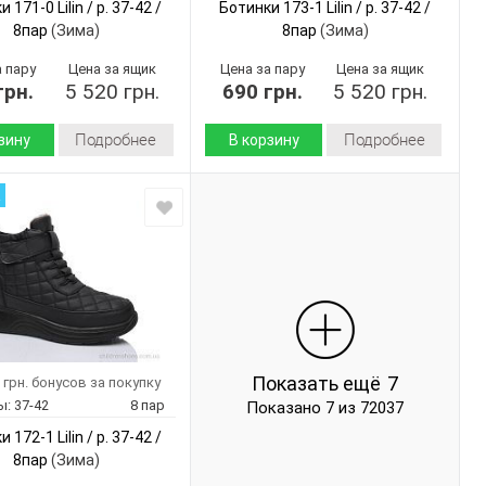
 171-0 Lilin / p. 37-42 /
Ботинки 173-1 Lilin / p. 37-42 /
8пар
(Зима)
8пар
(Зима)
а пару
Цена за ящик
Цена за пару
Цена за ящик
грн.
5 520 грн.
690 грн.
5 520 грн.
Подробнее
Подробнее
зину
В корзину
Зима
Зима
Сезон:
а
искусственная
искусственная
 верха:
Материал верха:
кожа
кожа
искусственный
искусственный
л
Материал
мех
мех
внутри:
Пена
Пена
 :
Подошва :
Страна
Китай
Китай
дитель:
производитель:
Показать ещё
7
 грн. бонусов за покупку
Lilin
Lilin
Бренд:
ы:
37-42
8 пар
Показано 7 из 72037
171-0
173-1
Артикул:
 172-1 Lilin / p. 37-42 /
37-42
37-42
Размер:
8пар
(Зима)
8
8
ар:
Кол-во пар: