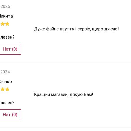
 2025
Микита
Дуже файне взуття і сервіс, щиро дякую!
олезен?
Нет (
0
)
 2024
Сіянко
Кращий магазин, дякую Вам!
олезен?
Нет (
0
)