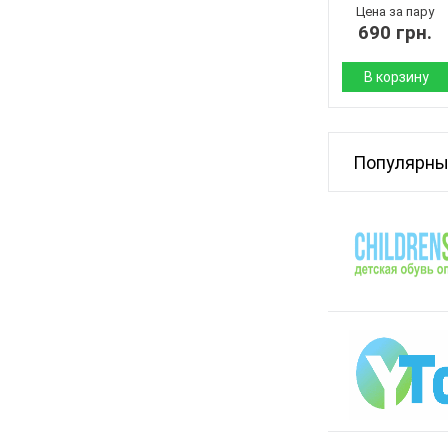
Цвет:
Цена за пару
690 грн.
Пол:
В корзину
Сезон:
Материал верха:
Популярны
Материал
внутри:
Подошва :
Страна
производитель:
Бренд:
Артикул:
Размер:
Кол-во пар:
Цвет:
Пол: