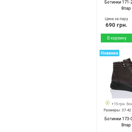
Ботинки 171-2 L
8пар
Цена за пару
690 грн.
В корзину
Сезон:
Новинка
Материал верха:
Материал
внутри:
Подошва :
Страна
производитель:
+15 грн. бо
Бренд:
Размеры:
37-42
Артикул:
Ботинки 173-0 L
Размер:
8пар
Кол-во пар: