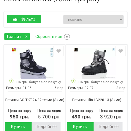
Фильтр
Графит
Сбросить все
+15 грн. бонусов за покупку
+15 грн. бонусов за покупку
Размеры:
31-36
6 пар
Размеры:
32-37
8 пар
Ботинки BG TKT24-32 термо
(Зима)
Ботинки Lilin LB220-13
(Зима)
Цена за пару
Цена за ящик
Цена за пару
Цена за ящик
950 грн.
5 700 грн.
490 грн.
3 920 грн.
Купить
Подробнее
Купить
Подробнее